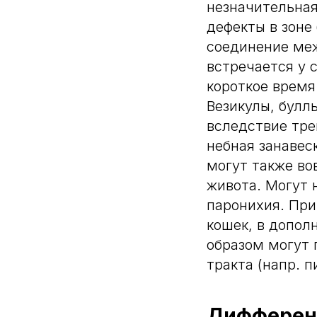
незначительная
дефекты в зоне
соединение ме
встречается у 
короткое время
Везикулы, булл
вследствие тре
небная занавес
могут также во
живота. Могут 
паронихия. При
кошек, в допол
образом могут 
тракта (напр. п
Дифферен