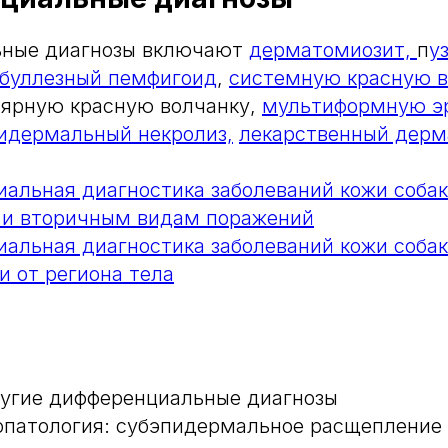
ные диагнозы включают
дерматомиозит,
п
у
буллезный пемфигоид
,
системную красную в
лярную красную волчанку,
мультиформную э
идермальный некролиз,
лекарственный дерм
альная диагностика заболеваний кожи собак
 и вторичным видам поражений
альная диагностика заболеваний кожи собак
и от региона тела
угие дифференциальные диагнозы
патология: субэпидермальное расщепление