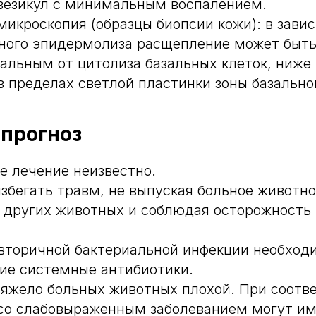
везикул с минимальным воспалением.
икроскопия (образцы биопсии кожи): в зави
зного эпидермолиза расщепление может быт
льным от цитолиза базальных клеток, ниже
в пределах светлой пластинки зоны базальн
 прогноз
е лечение неизвестно.
збегать травм, не выпуская больное животно
т других животных и соблюдая осторожность
вторичной бактериальной инфекции необход
ие системные антибиотики.
тяжело больных животных плохой. При соот
 со слабовыраженным заболеванием могут и