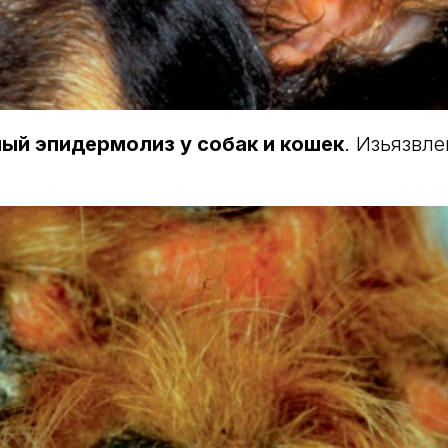
ный эпидермолиз у собак и кошек
. Изьязвл