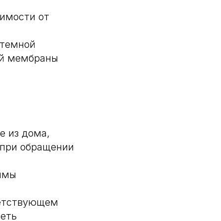
симости от
ь
 темной
ой мембраны
е из дома,
 при обращении
имы
ветствующем
меть