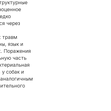
Структурные
ноценное
едко
ся через
х травм
ны, язык и
х. Поражения
ьную часть
ктериальная
у собак и
и аналогичным
рительного