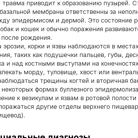
 травма приводит к образованию пузырей. 
 базальной мембраны ответственны за непол
жду эпидермисом и дермой. Это состояние р
собак и кошек и обычно поражения развивают
 после рождения.
ы эрозии, корки и язвы наблюдаются в места
ния, таких как подушечки пальцев, губы, дес
ка и над костными выступами на конечностя
влекать морду, туловище, хвост или вентрал
наблюдаться трещины когтей и вторичная ба
 некоторых формах буллезного эпидермолиза 
нение к везикулам и язвам в ротовой полост
поражаться другие отделы верхнего пищева
ищевод).
циальные диагнозы