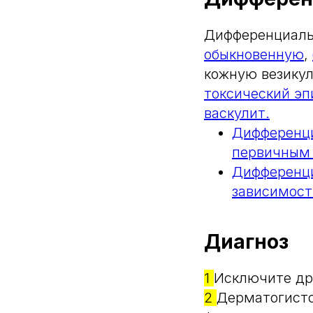
Дифференциаль
обыкновенную
,
кожную везику
токсический эп
васкулит.
Дифференци
первичным
Дифференци
зависимост
Диагноз
1
Исключите др
2
Дерматогисто