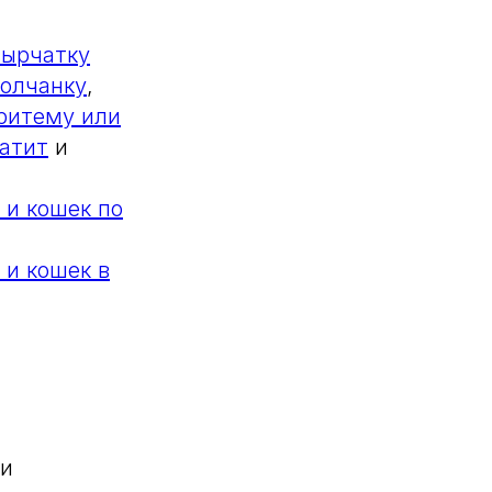
зырчатку
олчанку
,
ритему или
атит
и
 и кошек по
 и кошек в
 и