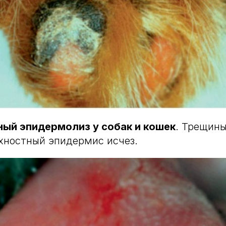
ный эпидермолиз у собак и кошек
. Трещин
хностный эпидермис исчез.