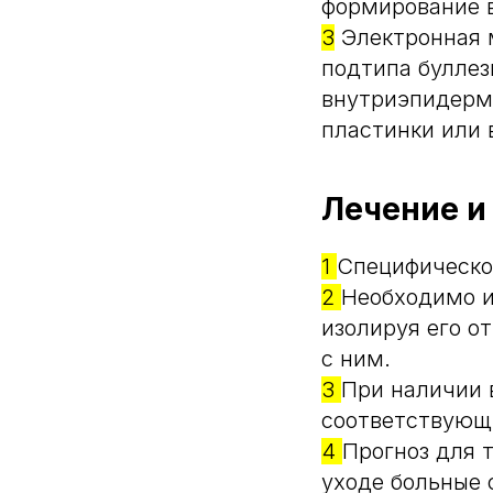
формирование 
3
Электронная м
подтипа булле
внутриэпидерма
пластинки или 
Лечение и
1
Специфическо
2
Необходимо и
изолируя его о
с ним.
3
При наличии 
соответствующ
4
Прогноз для 
уходе больные