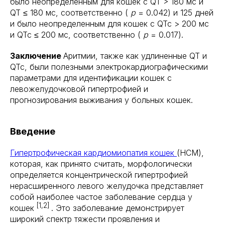
было неопределенным для кошек с QT > 180 мс и
QT ≤ 180 мс, соответственно (
p
= 0.042) и 125 дней
и было неопределенным для кошек с QTc > 200 мс
и QTc ≤ 200 мс, соответственно (
p
= 0.017).
Заключение
Аритмии, также как удлиненные QT и
QTc, были полезными электрокардиографическими
параметрами для идентификации кошек с
левожелудочковой гипертрофией и
прогнозирования выживания у больных кошек.
Введение
Гипертрофическая кардиомиопатия кошек
(HCM),
которая, как принято считать, морфологически
определяется концентрической гипертрофией
нерасширенного левого желудочка представляет
собой наиболее частое заболевание сердца у
[1,2]
кошек
. Это заболевание демонстрирует
широкий спектр тяжести проявления и