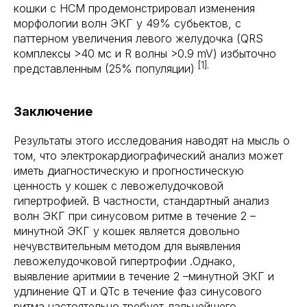
кошки с HCM продемонстрировал изменения
морфологии волн ЭКГ у 49% субьектов, с
паттерном увеличения левого желудочка (QRS
комплексы >40 мс и R волны >0.9 mV) избыточно
[1].
представленным (25% популяции)
Заключение
Результаты этого исследования наводят на мысль о
том, что электрокардиографический анализ может
иметь диагностическую и прогностическую
ценность у кошек с левожелудочковой
гипертрофией. В частности, стандартный анализ
волн ЭКГ при синусовом ритме в течение 2 –
минутной ЭКГ у кошек является довольно
нечувствительным методом для выявления
левожелудочковой гипертрофии .Однако,
выявление аритмии в течение 2 –минутной ЭКГ и
удлинение QT и QTc в течение фаз синусового
ритма настоятельно требует дальнейшего