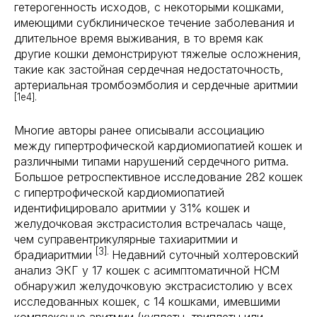
гетерогенность исходов, с некоторыми кошками,
имеющими субклиническое течение заболевания и
длительное время выживания, в то время как
другие кошки демонстрируют тяжелые осложнения,
такие как застойная сердечная недостаточность,
артериальная тромбоэмболия и сердечные аритмии
[1e4].
Многие авторы ранее описывали ассоциацию
между гипертрофической кардиомиопатией кошек и
различными типами нарушений сердечного ритма.
Большое ретроспективное исследование 282 кошек
с гипертрофической кардиомиопатией
идентифицировало аритмии у 31% кошек и
желудочковая экстрасистолия встречалась чаще,
чем суправентрикулярные тахиаритмии и
[3].
брадиаритмии
Недавний суточный холтеровский
анализ ЭКГ у 17 кошек с асимптоматичной HCM
обнаружил желудочковую экстрасистолию у всех
исследованных кошек, с 14 кошками, имевшими