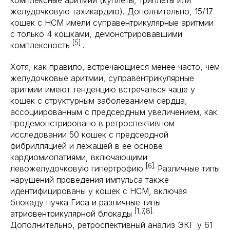
комплексные аритмии (куплеты, триплеты или
желудочковую тахикардию). Дополнительно, 15/17
кошек с HCM имели суправентрикулярные аритмии
с только 4 кошками, демонстрировавшими
[5]
комплексность
.
Хотя, как правило, встречающиеся менее часто, чем
желудочковые аритмии, суправентрикулярные
аритмии имеют тенденцию встречаться чаще у
кошек с структурным заболеванием сердца,
ассоциированным с предсердным увеличением, как
продемонстрировано в ретроспективном
исследовании 50 кошек с предсердной
фибрилляцией и лежащей в ее основе
кардиомиопатиями, включающими
[6].
левожелудочковую гипертрофию
Различные типы
нарушений проведения импульса также
идентифицированы у кошек с HCM, включая
блокаду пучка Гиса и различные типы
[1,7,8].
атриовентрикулярной блокады
Дополнительно, ретроспективный анализ ЭКГ у 61