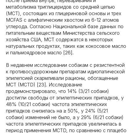
после приема внутрь, переваривания и
метаболизма триглицеридов со средней цепью
(MCT), состоящих из глицериновой основы и трех
MCFAS с алифатическим хвостом из 6-12 атомов
углерода. Согласно Национальной базе данных по
питательным веществам Министерства сельского
хозяйства США, MCT содержатся в некоторых
натуральных продуктах, таких как кокосовое масло
и пальмоядровое масло [26].
В недавнем исследовании собакам с резистентной
к противосудорожным препаратам идиопатической
эпилепсией скармливали рационы, обогащенные
MCT (MCTD) [23]. Исследование
продемонстрировало, что 14% (3/21 собаки)
достигли свободы от эпилептических припадков, у
48% (10/21 собаки) частота эпилептических
припадков снизилась на ≥ 50%, у 24% (5/21
собаки) изменений не было, а у 29% (6/21 собаки)
частота эпилептических припадков увеличилась в
период применения MCTD, по сравнению с плацебо