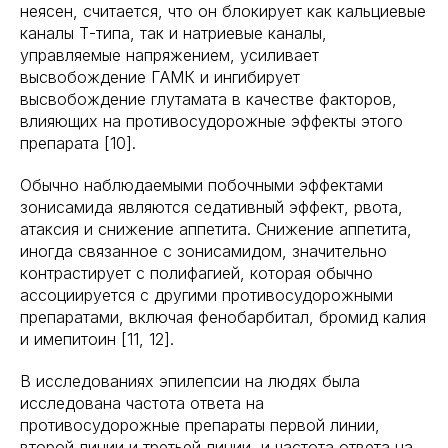
неясен, считается, что он блокирует как кальциевые
каналы Т-типа, так и натриевые каналы,
управляемые напряжением, усиливает
высвобождение ГАМК и ингибирует
высвобождение глутамата в качестве факторов,
влияющих на противосудорожные эффекты этого
препарата [10].
Обычно наблюдаемыми побочными эффектами
зонисамида являются седативный эффект, рвота,
атаксия и снижение аппетита. Снижение аппетита,
иногда связанное с зонисамидом, значительно
контрастирует с полифагией, которая обычно
ассоциируется с другими противосудорожными
препаратами, включая фенобарбитал, бромид калия
и имепитоин [11, 12].
В исследованиях эпилепсии на людях была
исследована частота ответа на
противосудорожные препараты первой линии,
второй линии и третьей линии, и частота ответа на