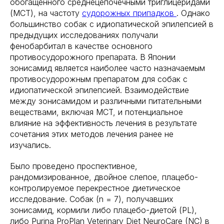
обогащенного среднецепочечными триглицеридами
(МСТ), на частоту
судорожных припадков
. Однако
большинство собак с идиопатической эпилепсией в
предыдущих исследованиях получали
фенобарбитал в качестве основного
противосудорожного препарата. В Японии
зонисамид является наиболее часто назначаемым
противосудорожным препаратом для собак с
идиопатической эпилепсией. Взаимодействие
между зонисамидом и различными питательными
веществами, включая MCT, и потенциальное
влияние на эффективность лечения в результате
сочетания этих методов лечения ранее не
изучались.
Было проведено проспективное,
рандомизированное, двойное слепое, плацебо-
контролируемое перекрестное диетическое
исследование. Собак (n = 7), получавших
зонисамид, кормили либо плацебо-диетой (PL),
либо Purina ProPlan Veterinary Diet NeuroCare (NC) в