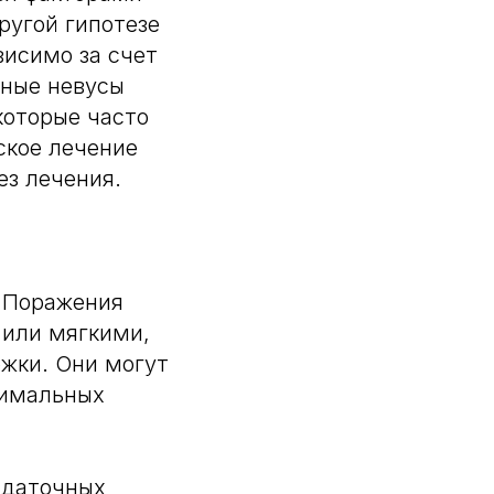
ругой гипотезе
висимо за счет
зные невусы
которые часто
ское лечение
ез лечения.
. Поражения
или мягкими,
ожки. Они могут
симальных
идаточных