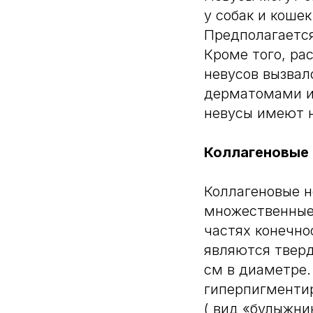
у собак и коше
Предполагается
Кроме того, р
невусов вызвал
дерматомами и
невусы имеют 
Коллагеновые
Коллагеновые н
множественные 
частях конечно
являются тверд
см в диаметре.
гиперпигменти
( вид «булыжни