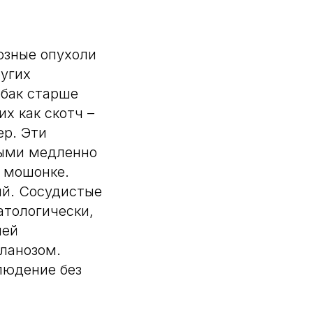
озные опухоли
ругих
обак старше
х как скотч –
ер. Эти
ыми медленно
 мошонке.
ий. Сосудистые
атологически,
ией
ланозом.
людение без