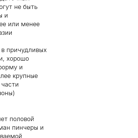
огут не быть
ы и
ее или менее
азии
 в причудливых
и, хорошо
форму и
олее крупные
 части
зоны)
нет половой
ман пинчеры и
ываемой