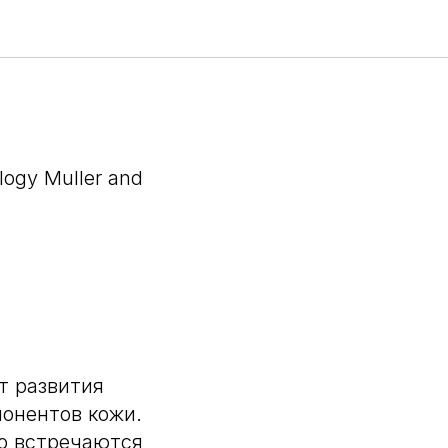
logy Muller and
т развития
понентов кожи.
о встречаются