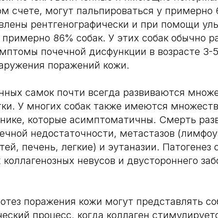
ом счете, могут пальпироваться у примерно 
влены рентгенографически и при помощи уль
 примерно 86% собак. У этих собак обычно 
мптомы почечной дисфункции в возрасте 3-5
аружения поражений кожи.
нных самок почти всегда развиваются множ
ки. У многих собак также имеются множест
нике, которые асимптоматичны. Смерть раз
ечной недостаточности, метастазов (лимфоу
ей, печень, легкие) и эутаназии. Патогенез
коллагенозных невусов и двустороннего заб
потез поражения кожи могут представлять со
еский процесс, когда коллаген стимулирует