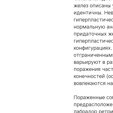
желез описаны 
идентичны. Нев
гиперпластиче
нормальную ан
придаточных же
гиперпластичес
конфигурациях
отграниченным
варьируют в ра
поражения част
конечностей (о
вовлекаются на
Пораженные соб
предрасположе
лабрадор ретри