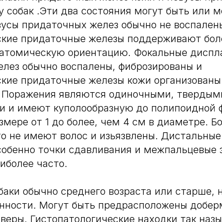
у собак .Эти два состояния могут быть или м
усы придаточных желез обычно не воспален
ские придаточные железы поддерживают бол
атомическую ориентацию. Фокальные диспл
лез обычно воспалены, фиброзированы и
кие придаточные железы кожи организованы
. Поражения являются одиночными, твердым
и и имеют куполообразную до полипоидной 
змере от 1 до более, чем 4 см в диаметре. Б
о не имеют волос и изьязвлены. Дистальные
собенно точки сдавливания и межпальцевые 
иболее часто.
аки обычно среднего возраста или старше, 
нности. Могут быть предрасположены добер
веры. Гистопатологические находки так наз