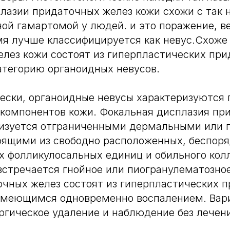
лазии придаточных желез кожи схожи с так 
ой гамартомой у людей. и это поражение, ве
я лучше классифицируется как невус.Схоже 
лез кожи состоят из гиперпластических пр
атегорию органоидных невусов.
ески, органоидные невусы характеризуются 
 компонентов кожи. Фокальная дисплазия пр
ризуется отграниченными дермальными или
оящими из свободно расположенных, беспор
 фолликулосальных единиц и обильного колл
стречается гнойное или пиогранулематозное
чных желез состоят из гиперпластических 
 имеющимся одновременно воспалением. Вар
гическое удаление и наблюдение без лечен