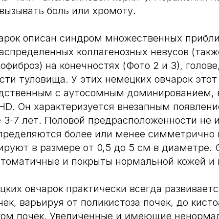
 вызывать боль или хромоту.
чарок описан синдром множественных прибл
аспределенных коллагенозных невусов (так
фиброз) на конечностях (Фото 2 и 3), голове
сти туловища. У этих немецких овчарок это
едственным с аутосомным доминированием, 
HD. Он характеризуется внезапным появлен
е 3-7 лет. Половой предрасположенности не 
пределяются более или менее симметрично 
ьируют в размере от 0,5 до 5 см в диаметре.
птоматичные и покрыты нормальной кожей и
цких овчарок практически всегда развивает
чек, варьируя от поликистоза почек, до кист
ком почек. Увеличенные и имеющие ненорм