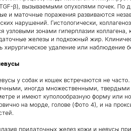
 TGF-β), вызываемыми опухолями почек. По д
ые и маточные поражения развиваются неза
ских нарушений. Гистологически, коллагено
я узловыми зонами гиперплазии коллагена, 
даточные железы и подкожный жир. Клиниче
 хирургическое удаление или наблюдение б
невусы
вусы у собак и кошек встречаются не часто
ичными, иногда множественными, твердыми 
аметре и имеют куполообразную форму или н
рвично на морде, голове (Фото 4), и на прок
стей.
лазия придаточных желез кожи и невусы пр