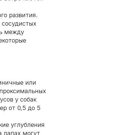
го развития.
 сосудистых
зь между
екоторые
диничные или
 проксимальных
усов у собак
р от 0,5 до 5
ие углубления
а лапах могут