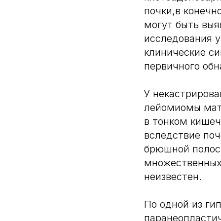
почки,в конечн
могут быть выя
исследования у
клинические си
первичного обн
У некастрирова
лейомиомы мат
в тонком кишеч
вследствие поч
брюшной полост
множественных 
неизвестен.
По одной из ги
паранеопластич