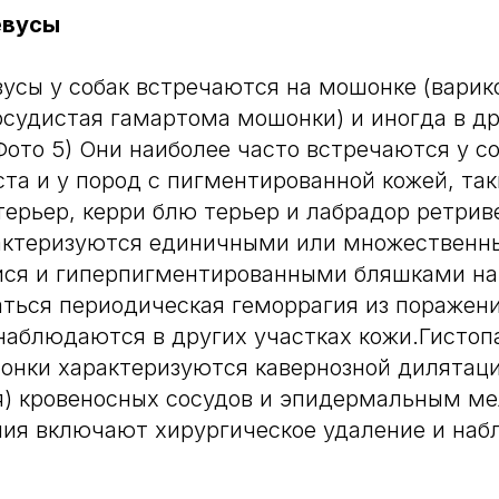
евусы
усы у собак встречаются на мошонке (варик
судистая гамартома мошонки) и иногда в д
Фото 5) Они наиболее часто встречаются у с
ста и у пород с пигментированной кожей, таки
терьер, керри блю терьер и лабрадор ретрив
актеризуются единичными или множественн
я и гиперпигментированными бляшками на
ться периодическая геморрагия из поражен
наблюдаются в других участках кожи.Гистоп
онки характеризуются кавернозной дилятац
я) кровеносных сосудов и эпидермальным ме
ия включают хирургическое удаление и наб