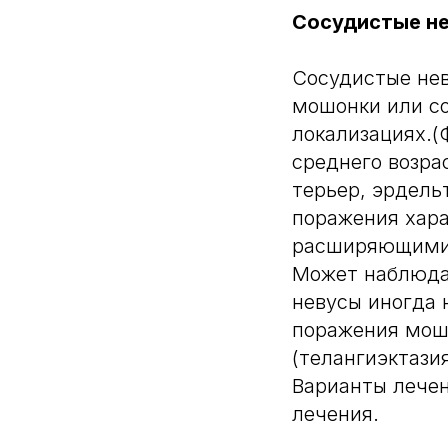
Сосудистые н
Сосудистые нев
мошонки или со
локализациях.(
среднего возра
терьер, эрдель
поражения хар
расширяющимис
Может наблюда
невусы иногда 
поражения мош
(телангиэктази
Варианты лечен
лечения.