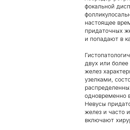
фокальной дисп
фолликулосальн
настоящее врем
придаточных же
и попадают в к
Гистопатологич
двух или более
желез характе
узелками, сост
распределенных
одновременно в
Невусы придато
желез и часто
включают хирур