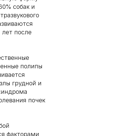
60% собак и
тразвукового
развиваются
 лет после
ественные
венные полипы
вивается
злы грудной и
 синдрома
олевания почек
бой
ся факторами