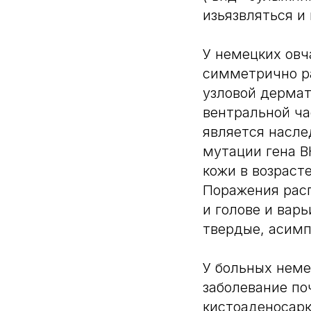
изьязвляться и
У немецких ов
симметрично р
узловой дермато
вентральной ча
является насл
мутации гена B
кожи в возраст
Поражения рас
и голове и вар
твердые, асим
У больных неме
заболевание по
кистоаденосар