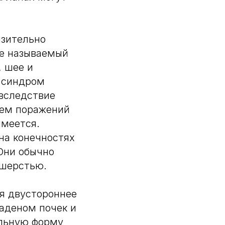
изительно
же называемый
, шее и
т синдром
вследствие
ием поражений
имеется.
на конечностях
 Они обычно
 шерстью.
ся двустороннее
оаденом почек и
альную форму