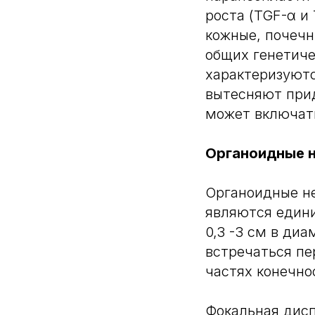
роста (TGF-α и
кожные, почечн
общих генетиче
характеризуютс
вытесняют при
может включать
Органоидные 
Органоидные не
являются един
0,3 -3 см в ди
встречаться пе
частях конечно
Фокальная дисп