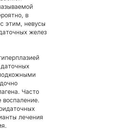
называемой
роятно, в
с этим, невусы
идаточных желез
гиперплазией
идаточных
 подкожными
ядочно
агена. Часто
 воспаление.
придаточных
ианты лечения
ия.