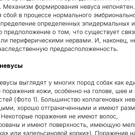
к. Механизм формирования невуса непонятен.
 сбой в процессе нормального эмбрионально
аспределение определенных эпидермальных и
о предположение о том, что существует свя
ли периферическими нервами. И, наконец, н
наследственную предрасположенность.
 невусы
евусы выглядят у многих пород собак как е
поражения кожи, особенно на голове, шее и
стей (Фото 1). Большинство коллагеновых нев
ыми, хорошо отграниченными и имеют разме
 Некоторые поражения не имеют волос,
рованы и имеют поверхность, имеющую мелк
ка» или «апельсиновой корки»). Поражения н