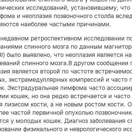
мических исследований, установившему, что
фома и неоплазия позвоночного столба всле
ляются наиболее частыми причинами.
 недавном ретроспективном исследовании п
ваниями спинного мозга по данным магнито
I) было выявлено, что неоплазия является н
еваний спинного мозга.В другом сообщении 
азия является второй по частоте встречаемо
х, экстрамедуллярных компрессий и часто 
ек. Экстрадуральная лимфома часто ассоции
ии кошек, но она редко встречается и часто
я лизисом кости, а не новым ростом кости. 
лее частой первичной опухолью позвоночника
тся у молодых кошек. Диагноз заболевания с
новании физикального и неврологического ис