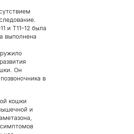
тсутствием
следование.
1 и T11–12 была
а выполнена
аружило
развития
шки. Он
 позвоночника в
ой кошки
мышечной и
аметазона,
 симптомов