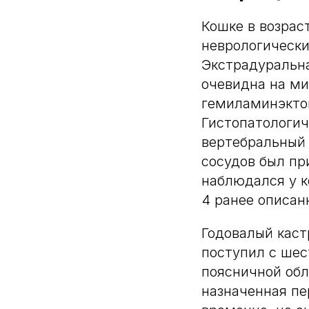
Кошке в возрас
неврологически
Экстрадуральна
очевидна на м
гемиламинэкто
Гистопатологич
вертебральный 
сосудов был пр
наблюдался у к
4 ранее описан
Годовалый кас
поступил с ше
поясничной обл
назначенная п