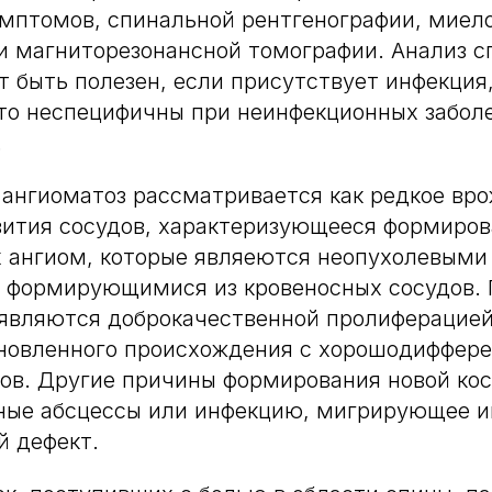
мптомов, спинальной рентгенографии, миел
и магниторезонансной томографии. Анализ с
 быть полезен, если присутствует инфекция,
то неспецифичны при неинфекционных забол
.
ангиоматоз рассматривается как редкое вр
вития сосудов, характеризующееся формиро
 ангиом, которые являеются неопухолевыми
 формирующимися из кровеносных сосудов. 
 являются доброкачественной пролиферацией
ановленного происхождения с хорошодиффер
ов. Другие причины формирования новой кос
ные абсцессы или инфекцию, мигрирующее и
й дефект.