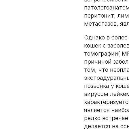
патологоанато
перитонит, лим
метастазов, яв
Однако в более
кошек с заболе
томографии( MR
причиной забол
том, что неопл
экстрадуральны
позвонка у кош
вирусом лейкем
характеризуетс
является наибо
редко встречае
делается на ос