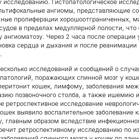
 исследованию. Гистопатологическое иссле
льтифокальные ангиомы, представляющие со
нные пролиферации хорошоотграниченных, м
судов в пределах медуллярной полости, что
 ангиоматозу. Через 2 часа после операции 
новка сердца и дыхания и после реанимации
.
есколько исследований и сообщений о случа
патологий, поражающих спинной мозг у кош
перитонит кошек, лимфому, заболевания ме
азию позвоночного столба, а также ишемию 
е ретроспективное исследование неврологи
кошек выявило воспалительное заболевание к
, главным образом вследствие инфекционно
оречит ретроспективному исследованию по и
заболеваний спинного мозга у кошек по дан