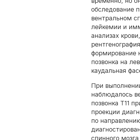
временно, но о
обследование п
вентральном сг
лейкемии и имм
анализах крови
рентгенография
формирование н
позвонка на ле
каудальная фас
При выполнени
наблюдалось ве
позвонка Т11 п
проекции диагн
по направлению
диагностирован
спинного мозга