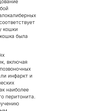
дование
бой
алокалиберных
 соответствует
у кошки
 кошка была
ях
ек, включая
жпозвоночных
или инфаркт и
ческих
ак наиболее
го перитонита.
зучению
ным