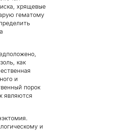
диска, хрящевые
старую гематому
определить
а
едположено,
золь, как
чественная
ного и
твенный порок
ек являются
нэктомия.
ологическому и