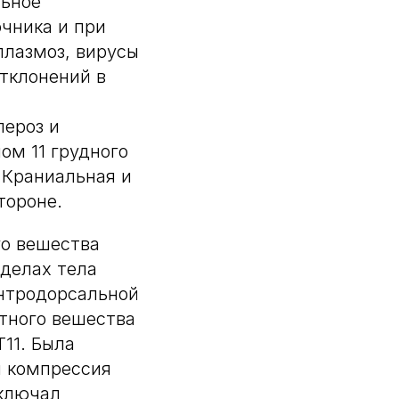
льное
очника и при
плазмоз, вирусы
тклонений в
лероз и
ом 11 грудного
 Краниальная и
тороне.
го вешества
еделах тела
ентродорсальной
тного вешества
11. Была
я компрессия
включал