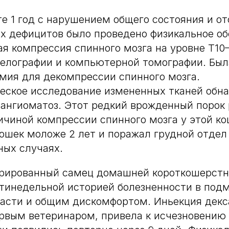
те 1 год с нарушением общего состояния и о
х дефицитов было проведено физикальное об
я компрессия спинного мозга на уровне T10–1
иелографии и компьютерной томографии. Был
мия для декомпрессии спинного мозга.
еское исследование измененных тканей обн
ангиоматоз. Этот редкий врожденный порок 
ичиной компрессии спинного мозга у этой ко
ошек моложе 2 лет и поражал грудной отдел
ных случаях.
трированный самец домашней короткошерстн
стинедельной историей болезненности в под
асти и общим дискомфортом. Иньекция декс
ервым ветеринаром, привела к исчезновению