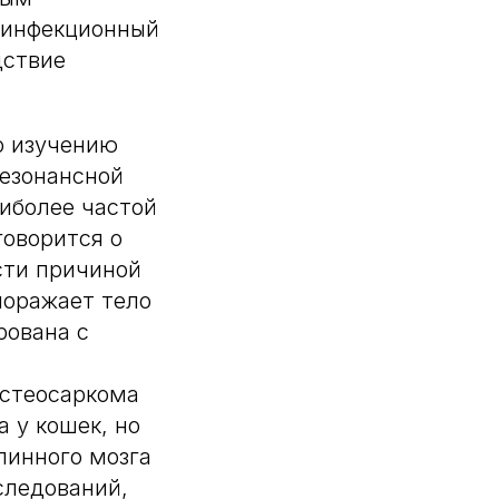
 инфекционный
дствие
о изучению
резонансной
аиболее частой
говорится о
сти причиной
поражает тело
рована с
Остеосаркома
 у кошек, но
пинного мозга
следований,