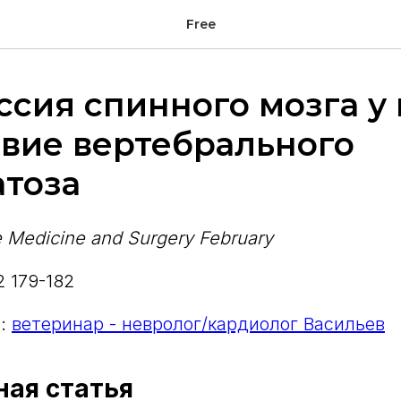
Free
сия спинного мозга у
вие вертебрального
атоза
ne Medicine and Surgery February
 2 179-182
.:
ветеринар - невролог/кардиолог Васильев
ая статья