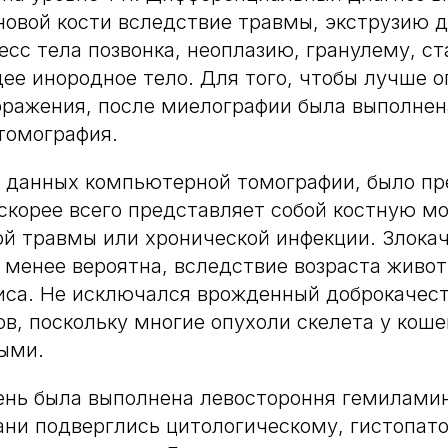
овой кости вследствие травмы, экструзию 
цесс тела позвонка, неоплазию, гранулему, 
е инородное тело. Для того, чтобы лучше 
оражения, после миелографии была выполнен
томография.
я данных компьютерной томографии, было пр
скорее всего представляет собой костную мо
ой травмы или хронической инфекции. Злока
 менее вероятна, вследствие возраста живот
иса. Не исключался врожденный доброкачес
ов, поскольку многие опухоли скелета у кош
ыми.
ень была выполнена левостороння гемилами
ни подверглись цитологическому, гистопат