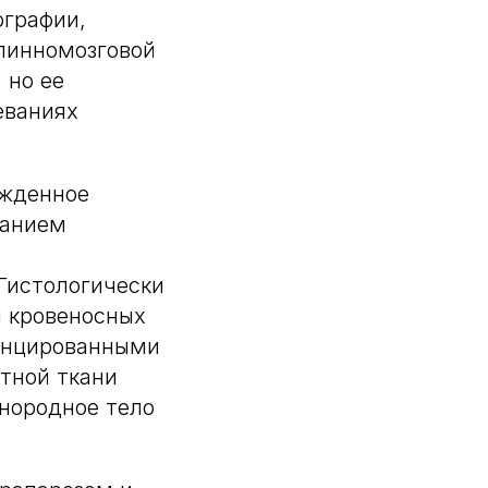
ографии,
пинномозговой
 но ее
еваниях
ожденное
ванием
Гистологически
 кровеносных
енцированными
тной ткани
нородное тело