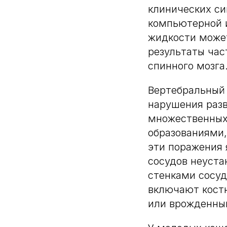
клинических си
компьютерной 
жидкости может
результаты час
спинного мозга
Вертебральный 
нарушения раз
множественных
образованиями,
эти поражения
сосудов неуст
стенками сосуд
включают кост
или врожденны