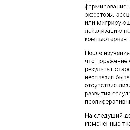
формирование н
экзостозы, абс
или мигрирующе
локализацию п
компьютерная 
После изучени
что поражение 
результат стар
неоплазия была
отсутствия лиз
развития сосуд
пролиферативн
На следущий д
Измененные тка