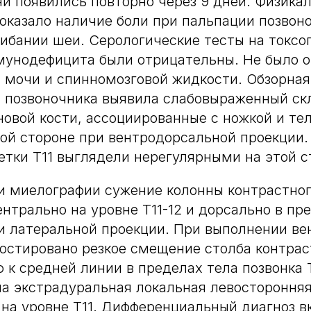
ни появились повторно через 9 дней. Физика
оказало наличие боли при пальпации позвон
ибании шеи. Серологические тесты на токсо
унодефицита были отрицательны. Не было о
, мочи и спинномозговой жидкости. Обзорная
 позвоночника выявила слабовыраженный ск
овой кости, ассоциированные с ножкой и тел
вой стороне при вентродорсальной проекции.
етки Т11 выглядели нерегулярными на этой с
и миелографии сужение колонны контрастно
нтрально на уровне Т11-12 и дорсально в пр
ри латеральной проекции. При выполнении в
остировано резкое смещение столба контрас
 к средней линии в пределах тела позвонка Т
а экстрадуральная локальная левостороння
 на уровне Т11. Дифференциальный диагноз 