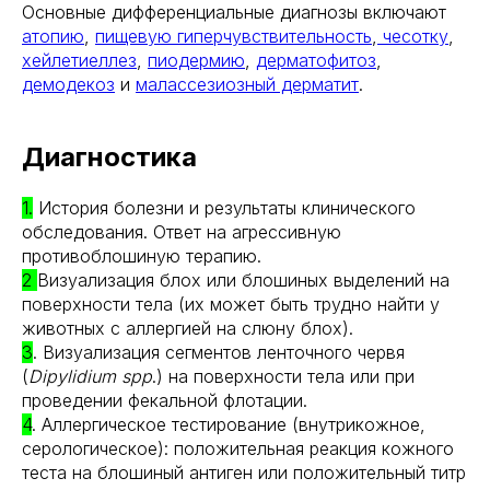
Основные дифференциальные диагнозы включают
атопию
,
пищевую гиперчувствительность
,
чесотку
,
хейлетиеллез
,
пиодермию
,
дерматофитоз
,
демодекоз
и
малассезиозный дерматит
.
Диагностика
1.
История болезни и результаты клинического
обследования. Ответ на агрессивную
противоблошиную терапию.
2
Визуализация блох или блошиных выделений на
поверхности тела (их может быть трудно найти у
животных с аллергией на слюну блох).
3
. Визуализация сегментов ленточного червя
(
Dipylidium spp
.) на поверхности тела или при
проведении фекальной флотации.
4
. Аллергическое тестирование (внутрикожное,
серологическое): положительная реакция кожного
теста на блошиный антиген или положительный титр