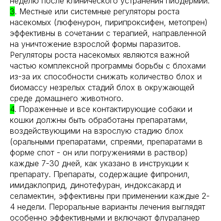
неделю после клинического устранения пиодермии.
3
. Местные или системные регуляторы роста
насекомых (люфенурон, пирипроксифен, метопрен)
эффективны в сочетании с терапией, направленной
на уничтожение взрослой формы паразитов.
Регуляторы роста насекомых являются важной
частью комплексной программы борьбы с блохами
из-за их способности снижать количество блох и
биомассу незрелых стадий блох в окружающей
среде домашнего животного.
4
. Пораженные и все контактирующие собаки и
кошки должны быть обработаны препаратами,
воздействующими на взрослую стадию блох
(оральными препаратами, спреями, препаратами в
форме спот - он или погружениями в раствор)
каждые 7-30 дней, как указано в инструкции к
препарату. Препараты, содержащие фипронил,
имидаклоприд, динотефуран, индоксакард и
селамектин, эффективны при применении каждые 2-
4 недели. Пероральные варианты лечения выглядят
особенно эффективными и включают флураланер