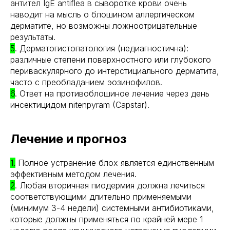
антител IgE antiflea в сыворотке крови очень
наводит на мысль о блошином аллергическом
дерматите, но возможны ложноотрицательные
результаты.
5
. Дерматогистопатология (недиагностична):
различные степени поверхностного или глубокого
периваскулярного до интерстициального дерматита,
часто с преобладанием эозинофилов.
6
. Ответ на противоблошиное лечение через день
инсектицидом nitenpyram (Capstar).
Лечение и прогноз
1.
Полное устранение блох является единственным
эффективным методом лечения.
2
. Любая вторичная пиодермия должна лечиться
соответствующими длительно применяемыми
(минимум 3-4 недели) системными антибиотиками,
которые должны применяться по крайней мере 1