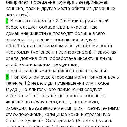
(например, посещение грумера , ветеринарная
клиника, парк и другие места обитания домашних
животных).
7
. В сильно зараженной блохами окружающей
среде следует обрабатывать участки, где
домашние животные проводят больше всего
времени. Внутренние помещения следует
обработать инсектицидом и регуляторами роста
насекомых (метопрен, пирипроксифен). Наружная
среда должна быть обработана инсектицидными
или биологическими продуктами,
предназначенными для такого использования.
8
. При сильном зуде стероиды могут применяться в
течение 1-2 недель для уменьшения симптомов
(зуда), но длительного применения следует
избегать из-за повышенного риска побочных
явлений, включая демодекоз, пиодермию,
инфекции, вызываемые метициллин – резистентными
стафилококками, кальциноз кожи и ятрогенную
болезнь Кушинга. Оклацитиниб (Апоквел) можно
применять в течение 1-2 недель для уменьшения