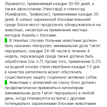
(Бравекто), применяемый каждые 30-60 дней, а
также афоксоланер (Нексгард) и спиносад
(Комфортис, Трифексис), применяемые каждые 30
дней. В сильно зараженной блохами внешней
среде блохи могут продолжать обнаруживаться на
животных, несмотря на применение местных
методов борьбы с блохами.
5
. В тяжелых случаях больным животным должен
быть назначен nitenpyram, минимальная доза 1 мг/кг
перорально, каждые 24-48 часов в течение 4
недель; окружающая среда также должна быть
обработана (см. п.7). Кроме того, применение 0,2%
на водной основе спрея пиретрина каждые 1-2 дня
в качестве репеллента может обеспечить
существенную защиту социально активных собак.
6
. Животным с аллергией на слюну блох должен
профилактически применяться нитенпирам
(минимальная доза 1 мг/кг перорально) в любой
день, когда планируется встреча с другими
потенциально зараженными блохами животными