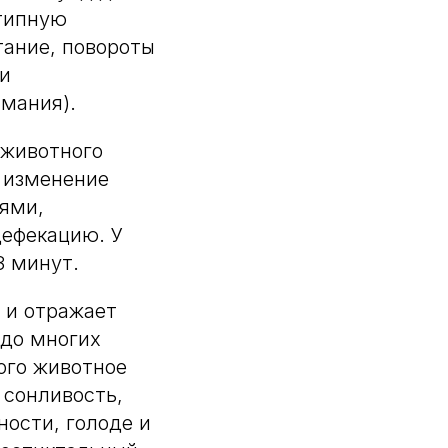
отипную
тание, повороты
ли
имания).
 животного
 изменение
тями,
дефекацию. У
3 минут.
 и отражает
 до многих
ого животное
 сонливость,
ости, голоде и