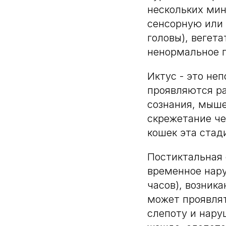
нескольких мин
сенсорную или 
головы), вегет
ненормальное п
Иктус - это не
проявляются р
сознания, мыше
скрежетание че
кошек эта стад
Постиктальная 
временное нару
часов), возник
может проявлят
слепоту и нару