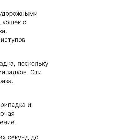
 судорожными
4 кошек с
за.
риступов
адка, поскольку
рипадков. Эти
фаза.
припадка и
лючая
ение.
их секунд до