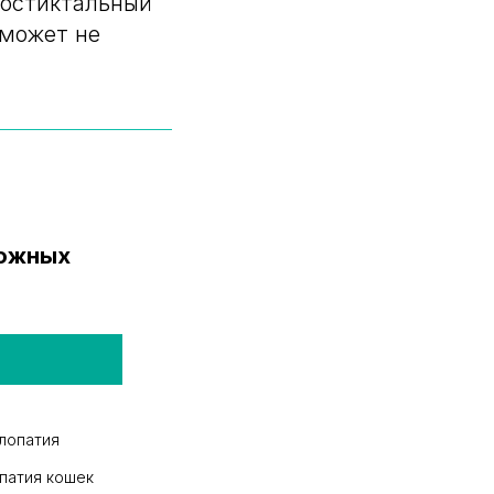
постиктальный
 может не
рожных
лопатия
патия кошек