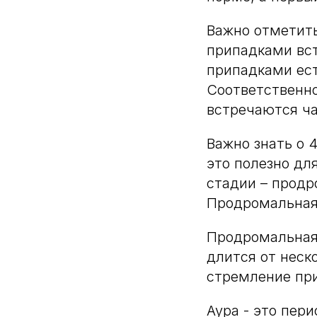
Важно отметить
припадками встр
припадками ест
Соответственно
встречаются ч
Важно знать о 
это полезно дл
стадии – продр
Продромальная
Продромальная 
длится от неск
стремление при
Аура - это пер