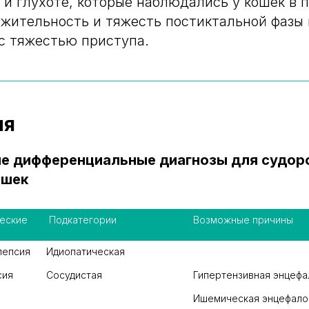
 и глухоте, которые наблюдались у кошек в 
жительность и тяжесть постиктальной фазы
с тяжестью приступа.
ия
ие дифференциальные диагнозы для судо
ошек
еские 
 Подкатегории
Возможные причины
лепсия
Идиопатическая
Сосудистая
Гипертензивная энцефа
Ишемическая энцефало