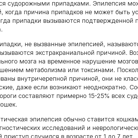
я судорожными припадками. Эпилепсия мо
, когда причина припадков не может быть у
огда припадки вызываются подтвержденной 
.
ипадки, не вызванные эпилепсией, называют
ызываются экстракраниальной причиной. Во
ьного мозга на временное нарушение мозгов
шением метаболизма или токсинами. Поскол
званы внутричерепной причиной, они не кла
ские, даже если возникают неоднократно. Со
ороги составляют примерно 15-25% всех су
кошек.
тическая эпилепсия обычно ставится кошкам
гностических исследований и неврологическ
 приступ случился в возрасте от 1 до 7 лет.