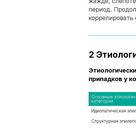
жажде, слепоте
период. Продол
коррелировать 
2 Этиолог
Этиологическ
припадков у к
Основные этиологич
категории
Идиопатическая эпи