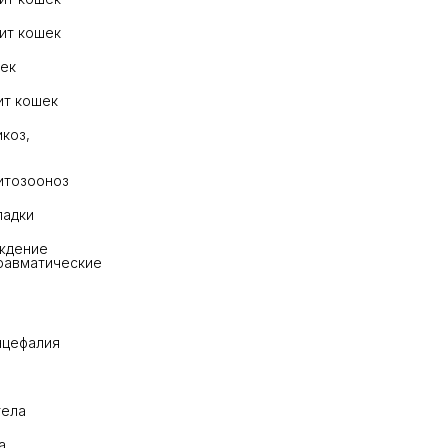
ит кошек
ек
ит кошек
коз, 
итозооноз
падки
дение 
равматические 
нцефалия
тела
а