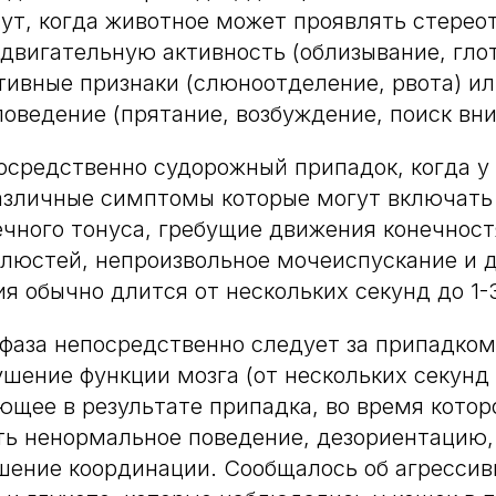
ут, когда животное может проявлять стере
двигательную активность (облизывание, гло
ативные признаки (слюноотделение, рвота) и
оведение (прятание, возбуждение, поиск вн
посредственно судорожный припадок, когда у
азличные симптомы которые могут включать
чного тонуса, гребущие движения конечнос
люстей, непроизвольное мочеиспускание и 
ия обычно длится от нескольких секунд до 1-
фаза непосредственно следует за припадком
шение функции мозга (от нескольких секунд
ающее в результате припадка, во время котор
ь ненормальное поведение, дезориентацию,
шение координации. Сообщалось об агрессивн