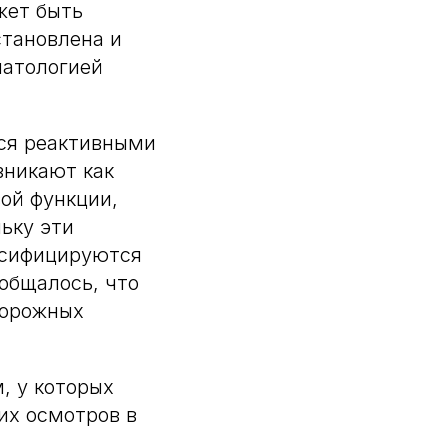
жет быть
становлена и
патологией
ся реактивными
зникают как
ой функции,
ьку эти
ссифицируются
общалось, что
дорожных
, у которых
их осмотров в