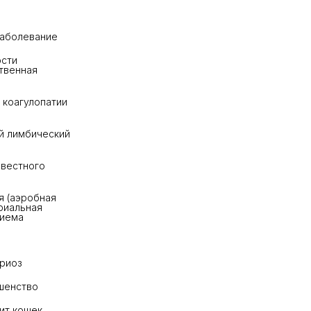
аболевание
сти 
твенная 
коагулопатии 
 лимбический 
вестного 
 (аэробная 
риальная 
пиема
риоз
шенство
ит кошек