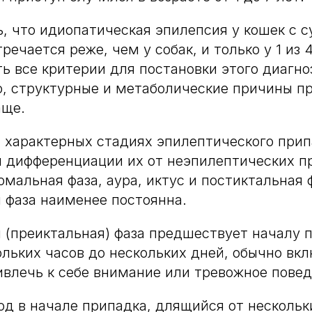
, что идиопатическая эпилепсия у кошек с
ечается реже, чем у собак, и только у 1 из 
ь все критерии для постановки этого диагно
, структурные и метаболические причины п
аще.
4 характерных стадиях эпилептического прип
я дифференциации их от неэпилептических п
омальная фаза, аура, иктус и постиктальная 
 фаза наименее постоянна.
(преиктальная) фаза предшествует началу 
ольких часов до нескольких дней, обычно вк
влечь к себе внимание или тревожное повед
иод в начале припадка, длящийся от нескольк