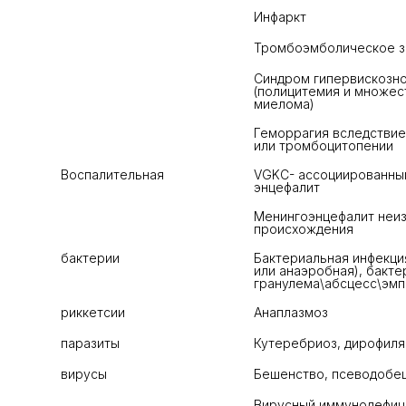
Инфаркт
Тромбоэмболическое з
Синдром гипервискозно
(полицитемия и множес
миелома)
Геморрагия вследствие 
или тромбоцитопении
Воспалительная
VGKC- ассоциированный
энцефалит
Менингоэнцефалит неиз
происхождения
бактерии
Бактериальная инфекция
или анаэробная), бакте
гранулема\абсцесс\эм
риккетсии
Анаплазмоз
паразиты
Кутеребриоз, дирофиля
вирусы
Бешенство, псеводобе
Вирусный иммунодефиц