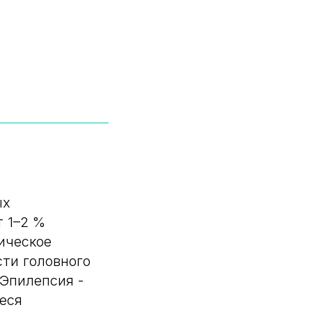
ых
т 1–2 %
ическое
ти головного
Эпилепсия -
еся