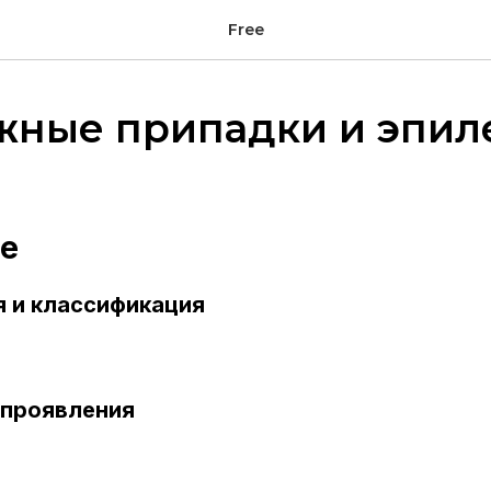
Free
жные припадки и эпил
е
я и классификация
 проявления