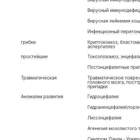
Вирусный иммунодефиц
Вирусная лейкемия кош
Инфекционный перитон
грибки
Криптококкоз, бластоми
аспергиллез
простейшие
Токсоплазмоз, энцефал
Постэнцефалитные при
Травматическая
Травматическое повреж
головного мозга, постт
припадки
Аномалии развития
Гидроцефалия
Гидраненцефалия\порэ
Лиссэнцефалия
Агенезия мозолистого 
Синдром Данди - Уокер