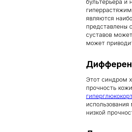
бультерьера и 
гиперрастяжимо
являются наиб
представлены 
суставов может
может приводит
Дифферен
Этот синдром х
прочность кожи
гиперглюкокор
использования 
низкой прочнос