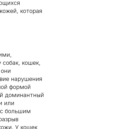
ующихся
кожей, которая
ими,
собак, кошек,
 они
твие нарушения
ной формой
ый доминантный
и или
 с большим
разрыв
ожи. У кошек