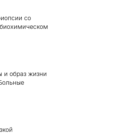
биопсии со
и биохимическом
 и образ жизни
Больные
зкой