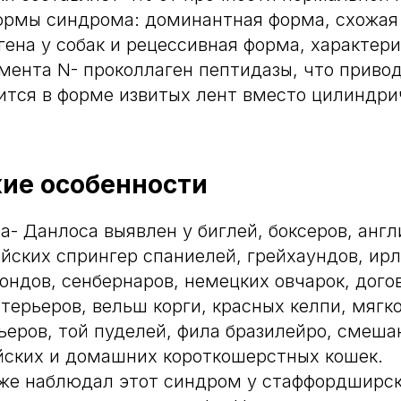
ормы синдрома: доминантная форма, схожая
гена у собак и рецессивная форма, характе
ента N- проколлаген пептидазы, что привод
ится в форме извитых лент вместо цилиндр
ие особенности
- Данлоса выявлен у биглей, боксеров, англ
ийских спрингер спаниелей, грейхаундов, ир
хондов, сенбернаров, немецких овчарок, догов
терьеров, вельш корги, красных келпи, мяг
еров, той пуделей, фила бразилейро, смеша
йских и домашних короткошерстных кошек.
кже наблюдал этот синдром у стаффордширск