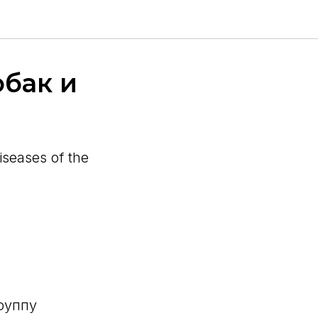
обак и
seases of the
руппу