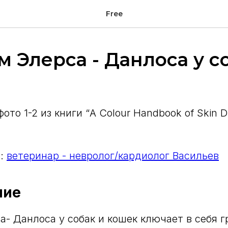
Free
 Элерса - Данлоса у с
ото 1-2 из книги “A Colour Handbook of Skin Di
.:
ветеринар - невролог/кардиолог Васильев
ние
- Данлоса у собак и кошек ключает в себя г