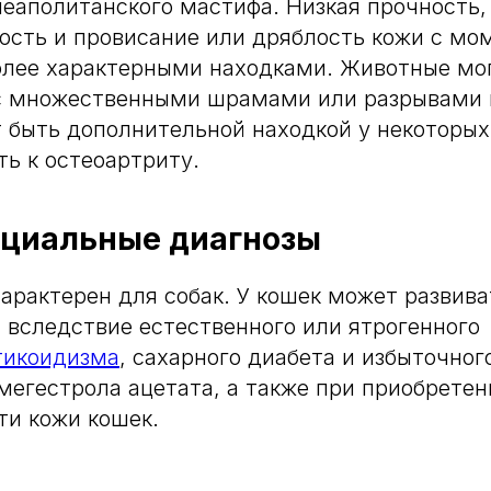
неаполитанского мастифа. Низкая прочность,
сть и провисание или дряблость кожи с мо
олее характерными находками. Животные мо
с множественными шрамами или разрывами 
 быть дополнительной находкой у некоторых
ь к остеоартриту.
циальные диагнозы
арактерен для собак. У кошек может развива
 вследствие естественного или ятрогенного
тикоидизма
, сахарного диабета и избыточног
мегестрола ацетата, а также при приобрете
ти кожи кошек.