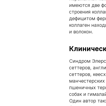
имеются две ф
строения колла
дефицитом ферм
коллаген наход
и волокон.
Клиническ
Синдром Элерса
сеттеров, англ
сеттеров, кеес
манчестерских 
пшеничных терь
собак и гимала
Один автор та