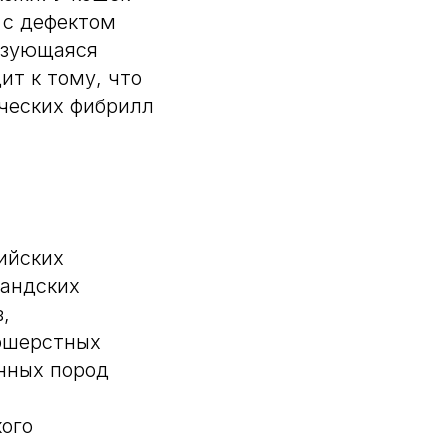
 с дефектом
ризующаяся
ит к тому, что
ических фибрилл
ийских
ландских
,
кошерстных
нных пород
ого