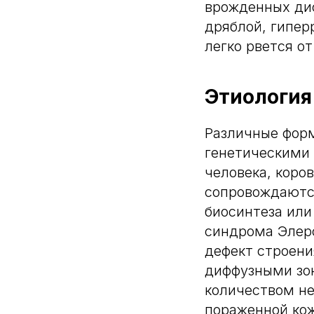
врожденных ди
дряблой, гипер
легко рвется от
Этиология
Различные форм
генетическими 
человека, коро
сопровождаютс
биосинтеза или
синдрома Элерс
дефект строени
диффузными зо
количеством не
пораженной кож