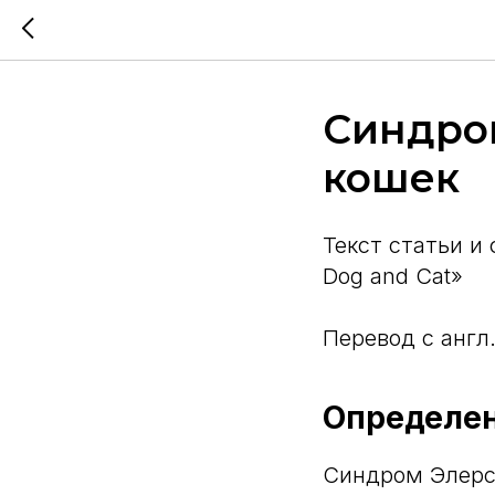
Синдром
кошек
Текст статьи и ф
Dog and Cat»
Перевод с англ
Определе
Синдром Элерса