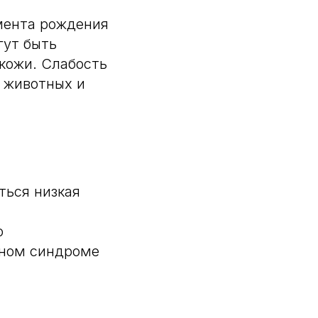
мента рождения
гут быть
кожи. Слабость
 животных и
ться низкая
о
нном синдроме