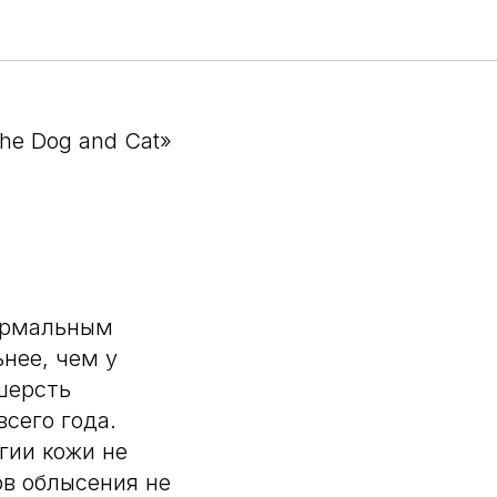
ти у
the Dog and Cat»
нормальным
нее, чем у
шерсть
всего года.
гии кожи не
ов облысения не