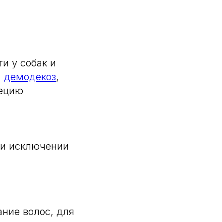
и у собак и
,
демодекоз
,
пецию
 и исключении
ние волос, для