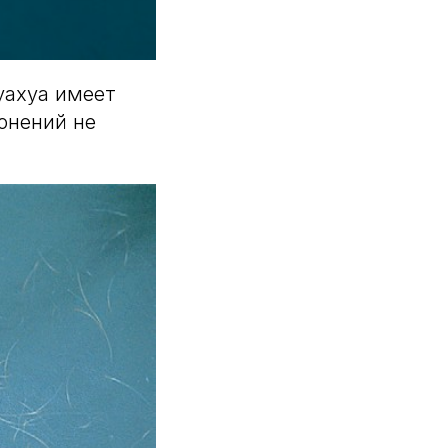
уахуа имеет
онений не