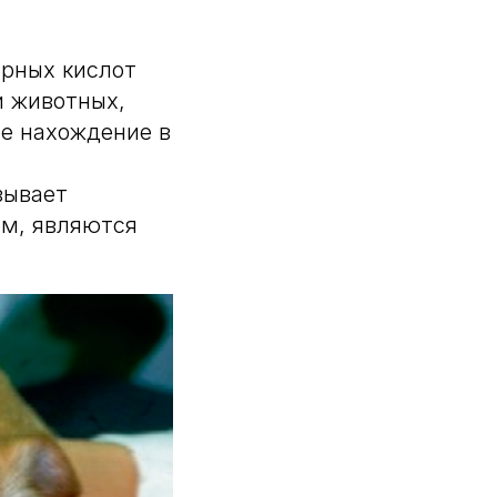
рных кислот
и животных,
ое нахождение в
зывает
ом, являются