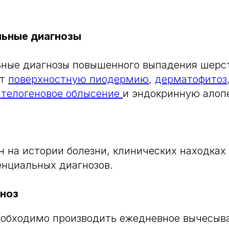
ьные диагнозы
ные диагнозы повышенного выпадения шерст
ют
поверхностную пиодермию
,
дерматофитоз
 телогеновое облысение
и эндокринную ало
н на истории болезни, клинических находках
нциальных диагнозов.
гноз
обходимо производить ежедневное вычесыва