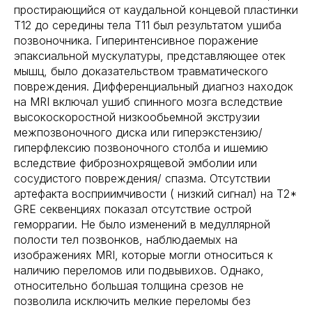
простирающийся от каудальной концевой пластинки
Т12 до середины тела Т11 был результатом ушиба
позвоночника. Гиперинтенсивное поражение
эпаксиальной мускулатуры, представляющее отек
мышц, было доказательством травматического
повреждения. Дифференциальный диагноз находок
на MRI включал ушиб спинного мозга вследствие
высокоскоростной низкообьемной экструзии
межпозвоночного диска или гиперэкстензию/
гиперфлексию позвоночного столба и ишемию
вследствие фибрознохрящевой эмболии или
сосудистого повреждения/ спазма. Отсутствии
артефакта восприимчивости ( низкий сигнал) на T2*
GRE секвенциях показал отсутствие острой
геморрагии. Не было изменений в медуллярной
полости тел позвонков, наблюдаемых на
изображениях MRI, которые могли относиться к
наличию переломов или подвывихов. Однако,
относительно большая толщина срезов не
позволила исключить мелкие переломы без