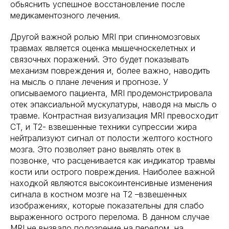
обьяснить успешное восстановление после
медикаментозного лечения.
Другой важной ролью MRI при спинномозговых
травмах является оценка мышечноскелетных и
связочных поражений. Это будет показывать
механизм повреждения и, более важно, наводить
на мысль о плане лечения и прогнозе. У
описываемого пациента, MRI продемонстрировала
отек эпаксиальной мускулатуры, наводя на мысль о
травме. Контрастная визуализация MRI превосходит
CT, и T2- взвешенные техники супрессии жира
нейтрализуют сигнал от полости желтого костного
мозга. Это позволяет рано выявлять отек в
позвонке, что расценивается как индикатор травмы
кости или острого повреждения. Наиболее важной
находкой являются высокоинтенсивные изменения
сигнала в костном мозге на Т2 –взвешенных
изображениях, которые показательны для слабо
выраженного острого перелома. В данном случае
MRI не вызвало подозрение на перелом, на