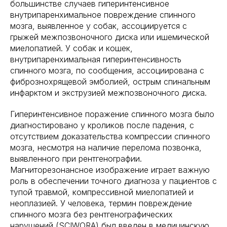
большинстве случаев гиперинтенсивное
внутрипаренхимальное повреждение спинного
мозга, выявленное у собак, ассоциируется с
грыжей межпозвоночного диска или ишемической
миелопатией. У собак и кошек,
внутрипаренхимальная гиперинтенсивность
спинного мозга, по сообщения, ассоциирована с
фибрознохрящевой эмболией, острым спинальным
инфарктом и экструзией межпозвоночного диска.
Гиперинтенсивное поражение спинного мозга было
диагностировано у кроликов после падения, с
отсутствием доказательства компрессии спинного
мозга, несмотря на наличие перелома позвонка,
выявленного при рентгенографии.
Магниторезонансное изображение играет важную
роль в обеспечении точного диагноза у пациентов с
тупой травмой, компрессивной миелопатией и
неоплазией. У человека, термин повреждение
спинного мозга без рентгенографических
нарушений (SCIWORA) был введен в медицинскую