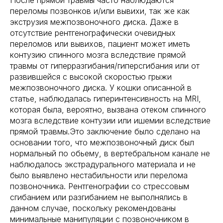
После прямой травмы часто наблюдаются
переломы позвонков и/или вывихи, так же как
экструзия межпозвоночного диска. Даже в
отсутствие рентгенографически очевидных
переломов или вывихов, пациент может иметь
контузию спинного мозга вследствие прямой
травмы от гиперразгибания/гиперсгибания или от
развившейся с высокой скоростью грыжи
межпозвоночного диска. У кошки описанной в
статье, наблюдалась гиперинтенсивность на MRI,
которая была, вероятно, вызвана отеком спинного
мозга вследствие контузии или ишемии вследствие
прямой травмы.Это заключение было сделано на
основании того, что межпозвоночный диск был
нормальный по обьему, в вертебральном канале не
наблюдалось экстрадурального материала и не
было выявлено нестабильности или перелома
позвоночника. Рентгенографии со стрессовым
сгибанием или разгибанием не выполнялись в
данном случае, поскольку рекомендованы
минимальные манипуляции с позвоночником в