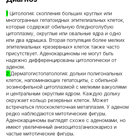
1
Цитология: скопления больших круглых или
многогранных гепатоидных эпителиальных клеток,
которые содержат обильную бледноголубую
цитоплазму, округлые или овальные ядра и одно
или два ядрышка. Вторая популяция более мелких
эпителиальных «резервных» клеток также часто
присутствует. Аденокарциномы не могут быть
надежно дифференцированы цитологически от
аденом.
2
Дерматогистопатология: дольки полигональных
клеток, напоминающих гепатоциты, с обильной
эозинофильной цитоплазмой с мелкими вакуолями
и центральным округлым ядром. Каждую дольку
окружает кольцо резервных клеток. Может
встречаться плоскоклеточная метаплазия. У аденом
редко наблюдаются митотические фигуры.
Аденокарциномы выглядят схоже с аденомами, но
имеют увеличенный анизоцитоз/анизокариоз и
частые митотические фигуры.