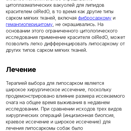
цитоплазматических вакуолей для липидов
красителем oilRedO, в то время как другие типы
сарком мягких тканей, включая
фибросаркому
и
гемангиоперицитому
, не окрашивались. На
основании этого ограниченного цитологического
исследования применение красителя oilRedO, может
позволить легко дифференцировать липосаркому от
других типов сарком мягких тканей.
Лечение
Терапией выбора для липосарком является
широкое хирургическое иссечение, поскольку
продемонстрировано влияние размера иссекаемого
очага на общее время выживания в недавнем
исследовании. При сравнении исходов трех видов
хирургических операций (инцизионная биопсия,
краевое иссечение и широкое иссечение) для
лечения липосаркомы собак было