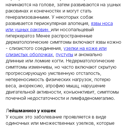
начинаются на голове, затем развиваются на ушных
раковинах и конечностях и могут стать
генерализованными. У некоторых собак
развивается периокулярная алопеция,
язвы носа
или ушных раковин,
или носопальцевый
гиперкератоз Менее распространенные
дерматологические симптомы включают язвы кожно
- слизистого соединения,
узелки на коже или
слизистых оболочках
,
пустулы
и аномально
длинные или ломкие когти. Недерматологические
симптомы изменчивы, но часто включают скрытую
прогрессирующую умственную отсталость,
непереносимость физических нагрузок, потерю
веса, анорексию, атрофию мышц, нарушение
двигательной активности, конъюнктивит, симптомы
почечной недостаточности и лимфаденомегалию.
Л
ейшманиоз у кошек
У кошек это заболевание проявляется в виде
одиночных или множественных узелков, которые