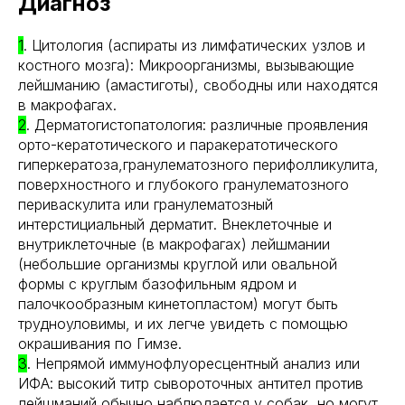
Диагноз
1
. Цитология (аспираты из лимфатических узлов и
костного мозга): Микроорганизмы, вызывающие
лейшманию (амастиготы), свободны или находятся
в макрофагах.
2
. Дерматогистопатология: различные проявления
орто-кератотического и паракератотического
гиперкератоза,гранулематозного перифолликулита,
поверхностного и глубокого гранулематозного
периваскулита или гранулематозный
интерстициальный дерматит. Внеклеточные и
внутриклеточные (в макрофагах) лейшмании
(небольшие организмы круглой или овальной
формы с круглым базофильным ядром и
палочкообразным кинетопластом) могут быть
трудноуловимы, и их легче увидеть с помощью
окрашивания по Гимзе.
3
. Непрямой иммунофлуоресцентный анализ или
ИФА: высокий титр сывороточных антител против
лейшманий обычно наблюдается у собак, но могут