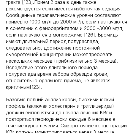
тракта [123].Прием 2 раза в день также
рекомендуется если имеется избыточная седация.
Сообщенные терапевтические уровни составляют
примерно 1000 мг/л до 2000 мг/л, если назначаются
в сочетании с фенобарбиталом и 2000 -3000 мг/л,
если назначаются в монорежиме [126]. Бромиды
имеют длительный период полураспада,
следовательно, достижение постоянной
сывороточной концентрации может требовать
нескольких месяцев (приблизительно 3 месяца).
Вследствие этого длительного периода
полураспада время забора образцов крови,
относительно орального приема, не является
критичным[123].
Базовые полный анализ крови, биохимический
профиль (включая холестерин и триглицериды)
должны выполняться до начала лечения KBr и
повторяться периодически каждые 6 месяцев в
течение курса лечения. Сывороточные концентрации
KBr должны мониторироваться через 3 месяца