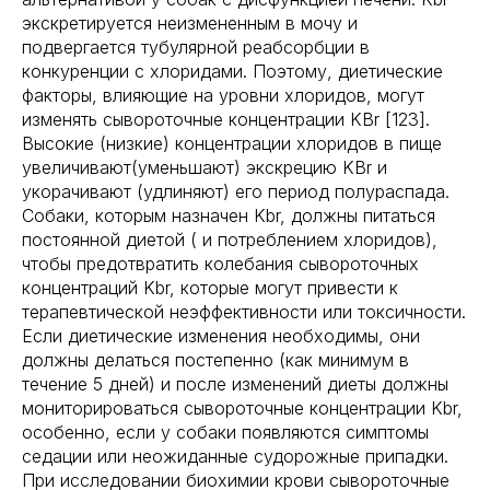
экскретируется неизмененным в мочу и
подвергается тубулярной реабсорбции в
конкуренции с хлоридами. Поэтому, диетические
факторы, влияющие на уровни хлоридов, могут
изменять сывороточные концентрации KBr [123].
Высокие (низкие) концентрации хлоридов в пище
увеличивают(уменьшают) экскрецию KBr и
укорачивают (удлиняют) его период полураспада.
Собаки, которым назначен Kbr, должны питаться
постоянной диетой ( и потреблением хлоридов),
чтобы предотвратить колебания сывороточных
концентраций Kbr, которые могут привести к
терапевтической неэффективности или токсичности.
Если диетические изменения необходимы, они
должны делаться постепенно (как минимум в
течение 5 дней) и после изменений диеты должны
мониторироваться сывороточные концентрации Kbr,
особенно, если у собаки появляются симптомы
седации или неожиданные судорожные припадки.
При исследовании биохимии крови сывороточные