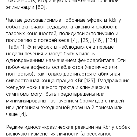
токсичность, вторичную к сниженной почечной
элиминации [80].
Частые дозозависимые побочные эффекты KBr у
собак включают седацию, атаксию и слабость
тазовых конечностей, полидипсию/полиурию и
полифагию с потерей веса [4], [25], [46], [124]
(Табл 1). Эти эффекты наблюдаются в первые
недели лечения и могут быть усилены
одновременным назначением фенобарбитала. Эти
побочные эффекты ослабляются (частично или
полностью), как только достигается стабильная
сывороточная концентрация KBr [125]. Раздражение
желудочнокишечного тракта и клинические
симптомы могут быть предотвращены или
минимизированы назначением бромидов с пищей
или делением ежедневной дозы на 2 приема или
чаще [4].
Редкие идиосинкразические реакции на Kbr у собак
включают изменения личности (агрессивное