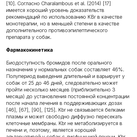
[10]. Согласно Charalambous et al. (2014) [17]
имеется хороший уровень доказательств
рекомендаций по использованию KBr в качестве
монотерапии, но в меньшей степени в качестве
дополнительного противоэпилептического
препарата у собак.
Фармакокинетика
Биодоступность бромидов после орального
назначения у нормальных собак составляет 46%.
Полупериод выведения длительный и варьирует у
собак от 25 до 46 дней, следовательно может
пройти несколько месяцев (приблизительно 3
месяца) до установления постоянной концентрации
после начала лечения в поддерживающих дозах
[46], [67], [90], [125]. Kbr не связывается белками
плазмы и может свободно диффузно пересекать
клеточные мембраны. Kbr не метаболизируется в
печени и, поэтому, является хорошей
альтернативой у собак с дисфункцией печени. Kbr