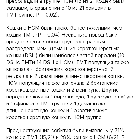
преобладали в группе HCM (18 из 21 кошек были
самцами, в сравнении с 10 из 21 самцами в
TMTгруппе, P = 0.02).
Кошки с HCM были также более тяжелыми, чем
кошки TMT. (P = 0.04) Несколько пород были
представлены в обоих группах с равным
распределением. Домашние короткошерстные
кошки (DSH) были наиболее частой породой (10
DSHс TMTи 14 DSH с HCM). TMT популяция также
включала 4 британских короткошерстных, 2
регдолла и 2 домашние длинношерстные кошки.
HCM популяция также включала 2 британские
короткошерстные кошки и 2 мейнкуна. Другие
породы включали 1 бирманскую, 1 русскую голубую
и 1 сфинкса в TMT группе и 1 домашнюю
длинношерстную кошку и 1 экзотическую
короткошерстную кошку в HCM группе.
Предшествующие события были выявлены у 71%
кошек с TMT (15/21) и 29% кошек с HCM (6/21, P =