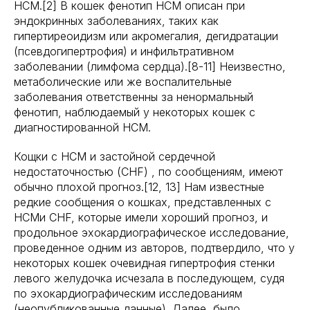
HCM.[2] В кошек фенотип HCM описан при
эндокринных заболеваниях, таких как
гипертиреоидизм или акромегалия, дегидратации
(псевдогипертрофия) и инфильтративном
заболевании (лимфома сердца).[8-11] Неизвестно,
метаболические или же воспалительные
заболевания ответственны за ненормальный
фенотип, наблюдаемый у некоторых кошек с
диагностированной HCM.
Кощки с HCM и застойной сердечной
недостаточностью (CHF) , по сообщениям, имеют
обычно плохой прогноз.[12, 13] Нам известные
редкие сообщения о кошках, представленных с
HCMи CHF, которые имели хороший прогноз, и
продольное эхокардиографическое исследование,
проведенное одним из авторов, подтвердило, что у
некоторых кошек очевидная гипертрофия стенки
левого желудочка исчезала в последующем, судя
по эхокардиографическим исследованиям
(неопубликованные данные). Далее, было