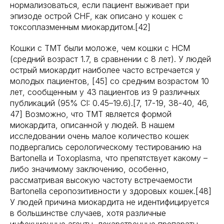
нормализоваться, если пациент выживает при
эпизоде острой CHF, как описано у кошек с
токсоплазменным миокардитом.[42]
Кошки с TMT были моложе, чем кошки с HCM
(средний возраст 1.7, в сравнении с 8 лет). У людей
острый миокардит наиболее часто встречается у
молодых пациентов, [45] со средним возрастом 10
лет, сообщенным у 43 пациентов из 9 различных
публикаций (95% CI: 0.45–19.6).[7, 17-19, 38-40, 46,
47] Возможно, что TMT является формой
миокардита, описанной у людей. В нашем
исследовании очень малое количество кошек
подвергались серологическому тестированию на
Bartonella и Toxoplasma, что препятствует какому –
либо значимому заключению, особенно,
рассматривая высокую частоту встречаемости
Bartonella серопозитивности у здоровых кошек.[48]
У людей причина миокардита не идентифицируется
в большинстве случаев, хотя различные