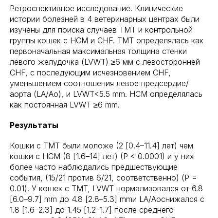
Ретроспективное исследование. Клинические
истории болезней в 4 ветеринарных центрах были
изучены для поиска случаев TMT и контрольной
группы кошек с HCM и CHF. TMT определялась как
первоначальная максимальная толщина стенки
левого желудочка (LVWT) ≥6 мм с левосторонней
CHF, с последующим исчезновением CHF,
уменьшением соотношения левое предсердие/
аорта (LA/Ao), и LVWT<5.5 mm. HCM определялась
как постоянная LVWT ≥6 mm.
Результаты
Кошки с TMT были моложе (2 [0.4–11.4] лет) чем
кошки с HCM (8 [1.6–14] лет) (P < 0.0001) и у них
более часто наблюдались предшествующие
события, (15/21 против 6/21, соответственно) (P =
0.01). У кошек с TMT, LVWT нормализовался от 6.8
[6.0–9.7] mm до 4.8 [2.8–5.3] mmи LA/Aoснижался с
1.8 [1.6–2.3] до 1.45 [1.2–1.7] после среднего