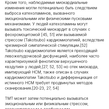
Кроме того, наблюдаемые миокардиальные
изменения могли потенциально быть следствием
выброса катехоламинов, вызванного
эмоциональными или физическими пусковыми
механизмами. У людей катехоламины могут
вызывать токсический миокардит в случаях с
феохромоцитомой [45, 51] или вызываемой
стрессом (Takotsubo) кардиомиопатией, вследствие
чрезмерной симпатической стимуляции.[52]
Takotsubo кардиомиопатия является преходящей
левожелудочковой дисфункцией, наиболее часто
характеризуемой фенотипом верхушечного
«вздутия» у людей,[27, 52, 53] но отек миокарда,
имитирующий HCM, также описан в случаях
кардиомиопатии Takotsubo и дифференциация от
истинного HCM требует продвинутых методов
сканирования.[20-23, 27, 54]
TMT может затем потенциально вызываться
эмоциональным или физикальным стрессом,