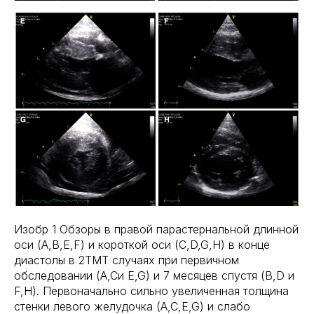
Изобр 1 Обзоры в правой парастернальной длинной
оси (A,B,E,F) и короткой оси (C,D,G,H) в конце
диастолы в 2ТМТ случаях при первичном
обследовании (A,Cи E,G) и 7 месяцев спустя (B,D и
F,H). Первоначально сильно увеличенная толщина
стенки левого желудочка (A,C,E,G) и слабо