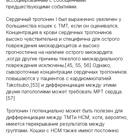
ассоциированным с сообщенными
предшествующими событиями.
Сердечный тропонин I был выраженно увеличен у
большинства кошек с TMT, если он оценивался.
Концентрация в крови сердечных тропонинов
высоко чувствительна и специфична для острого
повреждения миокардиоцитов и высоко
прогностична на наличие острого миокардита
,когда другие причины тяжелого миокардиального
повреждения исключены.[45, 55, 56] Однако,
сывороточные концентрации сердечных тропонинов
повышаются у пациентов с кардиомиопатией
Takotsubo,[53] и дифференциация между этими
двумя патологиями может требовать МРТ сердца.
[57]
Тропонин I потенциально может быть полезен для
дифференциации между TMTи HCM, хотя, вероятно,
имеется перекрывание результатов между
группами. Кошки с HCM также имеют постоянно