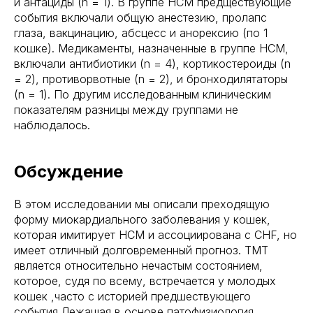
и антациды (n = 1). В группе HCM предществующие
события включали общую анестезию, пролапс
глаза, вакцинацию, абсцесс и анорексию (по 1
кошке). Медикаменты, назначенные в группе HCM,
включали антибиотики (n = 4), кортикостероиды (n
= 2), противорвотные (n = 2), и бронходилятаторы
(n = 1). По другим исследованным клиническим
показателям разницы между группами не
наблюдалось.
Обсуждение
В этом исследовании мы описали преходящую
форму миокардиального заболевания у кошек,
которая имитирует HCM и ассоциирована с CHF, но
имеет отличный долговременный прогноз. TMT
является относительно нечастым состоянием,
которое, судя по всему, встречается у молодых
кошек ,часто с историей предшествующего
события.Лежащая в основе патофизиология,