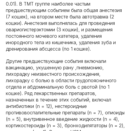
0.01). В TMT группе наиболее частым
предшествующим событием была общая анестезия
(7 кошек), на втором месте была автотравма (2
кошки). Анестезия выполнялась для проведения
овариогистерэктомии (3 кошки), и размещения
постоянного мочевого катетера, удаления
инородного тела из кишечника, удаления зуба и
дренирования абсцесса (по 1 кошке).
Другие предшествующие события включали
вакцинацию, укушенную рану ,пневмонию,
лихорадку неизвестного происхождения,
лихорадку с болью в области грудопоясничного
отдела и абдоминальную боль с рвотой (по 1
кошке). Ряд лекарственных препаратов,
назначенных в течение этих событий, включал
антибиотики (n = 12), нестероидные
противовоспалительные препараты (n = 7), опиоиды
(n = 5), внутривенное введение жидкости (n = 4),
кортикостероиды (n = 3), бронходилятаторы (n = 2),