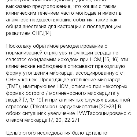
высказано предположение, что кошки с таким
клиническим течением часто молодые и имеют в
анамнезе предшествующие события, такие как
общая анестезия для кастрации с последующим
развитием CHF.[14]
Поскольку обратимое ремоделирование с
нормализацией структуры и функции сердца не
является ожидаемым исходом при HCM,[15, 16] эти
клинические наблюдения описывают преходящую
форму утолщения миокарда, ассоциированную с
CHF у кошек. Преходящее утолщение миокарда
(TMT), имитирующее HCM, описано при некоторых
формах острого / молниеносного миокардита у
людей [7, 17-19] и при атипичных случаях вызванной
стрессом (Takotsubo) кардиомиопатии.[20-23] В
обоих ситуациях увеличение LVWTассоциировано с
отеком миокарда.[7, 20, 22-27]
Целью этого исследования было детально