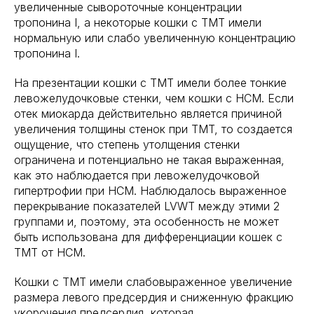
увеличенные сывороточные концентрации
тропонина I, а некоторые кошки с TMT имели
нормальную или слабо увеличенную концентрацию
тропонина I.
На презентации кошки с TMT имели более тонкие
левожелудочковые стенки, чем кошки с HCM. Если
отек миокарда действительно является причиной
увеличения толщины стенок при TMT, то создается
ощущение, что степень утолщения стенки
ограничена и потенциально не такая выраженная,
как это наблюдается при левожелудочковой
гипертрофии при HCM. Наблюдалось выраженное
перекрывание показателей LVWT между этими 2
группами и, поэтому, эта особенность не может
быть использована для дифференциации кошек с
TMT от HCM.
Кошки с TMT имели слабовыраженное увеличение
размера левого предсердия и сниженную фракцию
укорочения предсердия, которая