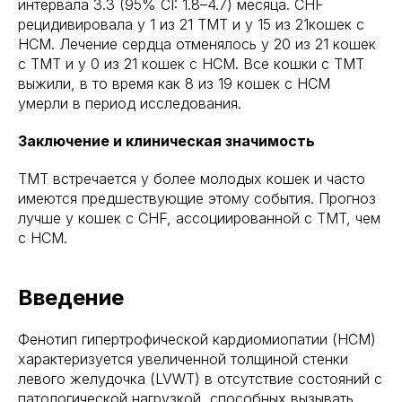
интервала 3.3 (95% CI: 1.8–4.7) месяца. CHF
рецидивировала у 1 из 21 TMT и у 15 из 21кошек с
HCM. Лечение сердца отменялось у 20 из 21 кошек
с TMT и у 0 из 21 кошек с HCM. Все кошки с TMT
выжили, в то время как 8 из 19 кошек с HCM
умерли в период исследования.
Заключение и клиническая значимость
TMT встречается у более молодых кошек и часто
имеются предшествующие этому события. Прогноз
лучше у кошек с CHF, ассоциированной с TMT, чем
с HCM.
Введение
Фенотип гипертрофической кардиомиопатии (HCM)
характеризуется увеличенной толщиной стенки
левого желудочка (LVWT) в отсутствие состояний с
патологической нагрузкой, способных вызывать