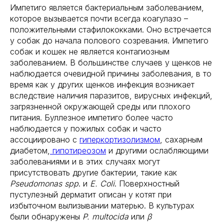
Импетиго является бактериальным заболеванием,
которое вызывается почти всегда коагулазо –
положительными стафилококками. Оно встречается
у собак до начала полового созревания. Импетиго
собак и кошек не является контагиозным
заболеванием. В большинстве случаев у щенков не
наблюдается очевидной причины заболевания, в то
время как у других щенков инфекция возникает
вследствие наличия паразитов, вирусных инфекций,
загрязненной окружающей среды или плохого
питания. Буллезное импетиго более часто
наблюдается у пожилых собак и часто
ассоциировано с
гиперкортизолизмом
, сахарным
диабетом,
гипотиреозом
и другими ослабляющими
заболеваниями и в этих случаях могут
присутствовать другие бактерии, такие как
Pseudomonas spp
. и
E. Coli
. Поверхностный
пустулезный дерматит описан у котят при
избыточном вылизывании матерью. В культурах
были обнаружены
P. multocida
или
β