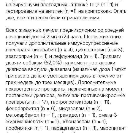
на вирус чумы плотоядных, а также ПЦР (n =1) и
тестирование на антиген (n =1) на криптококк. Опять
,же, все эти тесты были отрицательными.
Всех животных лечили преднизолоном со средней
начальной дозой 2 мг/кг/24 часа. Шесть животных
получали дополнительные иммуносупрессивные
препараты: цитарабин (n = 4), циклоспорин (n = 3),
азатиоприн (n = 1) и лефлуномид (n = 1). Тридцати
девяти собакам (52,0%) на момент постановки
диагноза вводили диазепам (начальная доза 1 мг/кг
три раза в день с уменьшением дозы в течение от
трех недель до трех месяцев). Дополнительные
лекарственные препараты, назначенные на момент
постановки диагноза, включали противомикробные
препараты (n = 17), гастропротекторы (n = 11),
фенобарбитал (n = 6), мидазолам (n = 2),
метокарбамол (n = 1), трамадол (n = 1), омега-3
жирные кислоты (n = 1)., клоназепам (n = 1),
пробиотики (n = 1), парацетамол (n = 1), маропитант