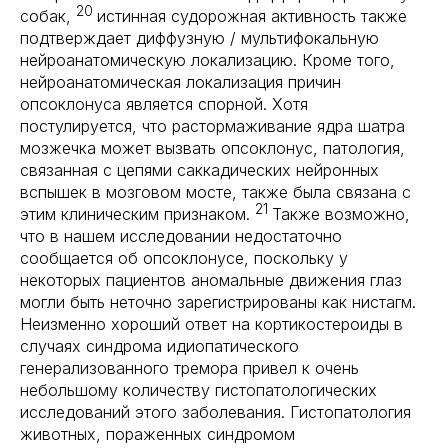
20
собак,
истинная судорожная активность также
подтверждает диффузную / мультифокальную
нейроанатомическую локализацию. Кроме того,
нейроанатомическая локализация причин
опсоклонуса является спорной. Хотя
постулируется, что растормаживание ядра шатра
мозжечка может вызвать опсоклонус, патология,
связанная с цепями саккадических нейронных
вспышек в мозговом мосте, также была связана с
21
этим клиническим признаком.
Также возможно,
что в нашем исследовании недостаточно
сообщается об опсоклонусе, поскольку у
некоторых пациентов аномальные движения глаз
могли быть неточно зарегистрированы как нистагм.
Неизменно хороший ответ на кортикостероиды в
случаях синдрома идиопатического
генерализованного тремора привел к очень
небольшому количеству гистопатологических
исследований этого заболевания. Гистопатология
животных, пораженных синдромом