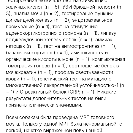
тестирование включало тест на стимуляцию
желчных кислот (n = 5), УЗИ брюшной полости (n =
3), анализ мочи (n = 2), тестирование функции
щитовидной железы (n = 2), эндотрахеальное
промывание (n = 1), тест на стимуляцию
адренокортикотропного гормона (n = 1), липазу
поджелудочной железы собак (n = 1), аммиак
натощак (n = 1), тест на ангиостронгилез (n = 1),
базальный кортизол (n = 1), аминокислоты и
органические кислоты в моче (n = 1), компьютерная
томография головы (n = 1), соотношение белок в
моче:креатин (n = 1), профиль свертываемости
крови (n = 1), генетический тест на мутацию с
множественной лекарственной устойчивостью-1 (n
= 1) и С-реактивный белок (CRP; n = 1). Никакие
результаты дополнительных тестов не были
признаны клинически значимыми.
Всем собакам была проведена МРТ головного
мозга. Только у одной МРТ была ненормальной, с
легкой, нечетко выраженной повышенной