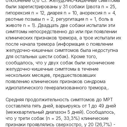
отклонение 0,6°C). Желудочно-кишечные симптомы
были зарегистрированы у 31 собаки (рвота n = 25,
гипорексия n = 12, диарея n = 10, анорексия n = 4,
рвотные позывы n = 2, регургитация n = 1, боль в
животе n = 1). Двадцать две собаки испытали эти
симптомы непосредственно до или при появлении
клинических признаков тремора, а трое испытали их
после начала тремора (информация о появлении
желудочно-кишечных симптомов была недоступна
для остальных шести собак). Кроме того,
сообщалось, что у двух собак были хронические
желудочно-кишечные симптомы в течение
нескольких месяцев, предшествовавших
появлению клинических признаков синдрома
идиопатического генерализованного тремора,.
Средняя продолжительность симптомов до МРТ
составляла пять дней, варьируясь от 1 до 49 дней
(межквартильный диапазон 5 дней). Сообщалось,
что у трети собак (n = 25, 33,3%) клинические
признаки проявлялись сверхостро, у 20 (26,7%) -