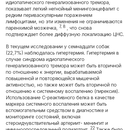
идиопатического генерализованного тремора,
показывает легкий негнойный менингоэнцефалит с
редким периваскулярным поражением
лимфоцитами, но эти изменения не ограничиваются
7, 8
паренхимой мозжечка,
, что снова
подтверждает более диффузную локализацию ЦНС.
В текущем исследовании у семнадцати собак
(22,7%) наблюдалась гипертермия. Гипертермия в
случае синдрома идиопатического
генерализованного тремора может быть вторичной
по отношению к энергии, вырабатываемой
повышенной и повторяющейся мышечной
активностью, но также может быть вторичной по
отношению к системному воспалению (пирексия).
Использование C-реактивного белка в качестве
маркера системного воспаления может быть
вспомогательным средством в диагностике и
мониторинге состояний, включая
стероидчувствительный артериит- менингит и
22
иммуноопосредованный полиартрит.
Также было