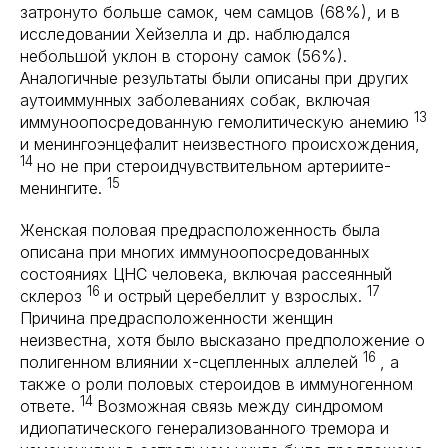
затронуто больше самок, чем самцов (68%), и в
исследовании Хейзелла и др. наблюдался
небольшой уклон в сторону самок (56%).
Аналогичные результаты были описаны при других
аутоиммунных заболеваниях собак, включая
13
иммуноопосредованную гемолитическую анемию
и менингоэнцефалит неизвестного происхождения,
14
но не при стероидчувствительном артериите-
15
менингите.
Женская половая предрасположенность была
описана при многих иммуноопосредованных
состояниях ЦНС человека, включая рассеянный
16
17
склероз
и острый церебеллит у взрослых.
Причина предрасположенности женщин
неизвестна, хотя было высказано предположение о
16
полигенном влиянии х-сцепленных аллелей
, а
также о роли половых стероидов в иммуногенном
14
ответе.
Возможная связь между синдромом
идиопатического генерализованного тремора и