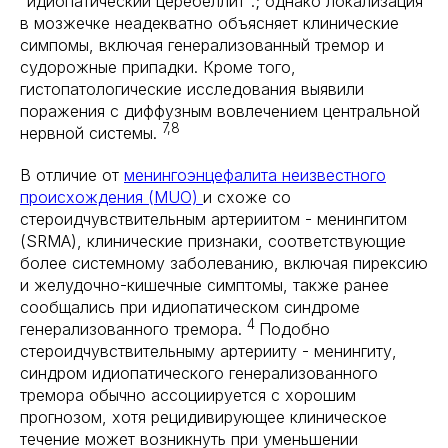
"идиопатический церебеллит".; однако локализация
в мозжечке неадекватно объясняет клинические
симпомы, включая генерализованный тремор и
судорожные припадки. Кроме того,
гистопатологические исследования выявили
поражения с диффузным вовлечением центральной
7,8
нервной системы.
В отличие от
менингоэнцефалита неизвестного
происхождения (MUO)
и схоже со
стероидчувствительным артериитом - менингитом
(SRMA), клинические признаки, соответствующие
более системному заболеванию, включая пирексию
и желудочно-кишечные симптомы, также ранее
сообщались при идиопатическом синдроме
4
генерализованного тремора.
Подобно
стероидчувствительныму артерииту - менингиту,
синдром идиопатического генерализованного
тремора обычно ассоциируется с хорошим
прогнозом, хотя рецидивирующее клиническое
течение может возникнуть при уменьшении