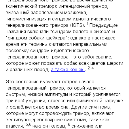
(кинетический тремор): интенционный тремор,
вызванный заболеванием мозжечка,
гипомиелинизация и синдром идиопатического
1
генерализованного тремора (IGTS).
Предыдущие
названия включали "синдром белого шейкера" и
"синдром собаки-шейкера"; однако в настоящее
время эти термины считаются неправильными,
поскольку синдром идиопатического
генерализованного тремора - это заболевание,
которое может поражать собак всех цветов шерсти
2-4
и различных пород,
а также кошек
.
Это состояние вызывает острое начало,
генерализованный тремор, который является
быстрым, низкой амплитуды и который усиливается
при возбуждении, стрессе или физической нагрузке
и ослабляется во время сна. Другие симптомы,
которые могут сопровождать тремор, включают
вестибулоцеребеллярные симптомы, такие как
5,6
6
атаксия,
наклон головы,
снижение или