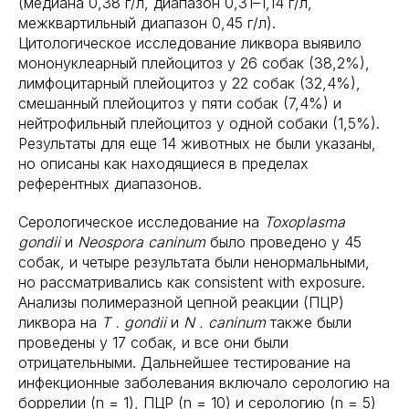
(медиана 0,38 г/л, диапазон 0,31–1,14 г/л,
межквартильный диапазон 0,45 г/л).
Цитологическое исследование ликвора выявило
мононуклеарный плейоцитоз у 26 собак (38,2%),
лимфоцитарный плейоцитоз у 22 собак (32,4%),
смешанный плейоцитоз у пяти собак (7,4%) и
нейтрофильный плейоцитоз у одной собаки (1,5%).
Результаты для еще 14 животных не были указаны,
но описаны как находящиеся в пределах
референтных диапазонов.
Серологическое исследование на
Toxoplasma
gondii
и
Neospora caninum
было проведено у 45
собак, и четыре результата были ненормальными,
но рассматривались как consistent with exposure.
Анализы полимеразной цепной реакции (ПЦР)
ликвора на
T . gondii
и
N . caninum
также были
проведены у 17 собак, и все они были
отрицательными. Дальнейшее тестирование на
инфекционные заболевания включало серологию на
боррелии (n = 1), ПЦР (n = 10) и серологию (n = 5)