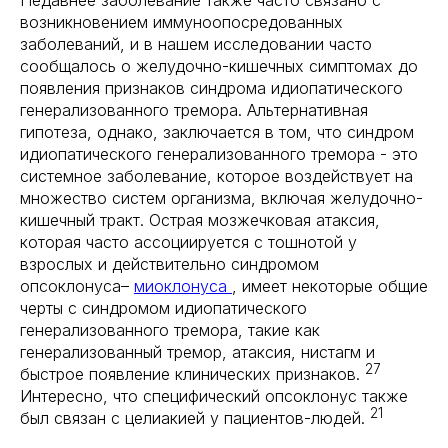
Недавнее заболевание также часто связано с
возникновением иммуноопосредованных
заболеваний, и в нашем исследовании часто
сообщалось о желудочно-кишечных симптомах до
появления признаков синдрома идиопатического
генерализованного тремора. Альтернативная
гипотеза, однако, заключается в том, что синдром
идиопатического генерализованного тремора - это
системное заболевание, которое воздействует на
множество систем организма, включая желудочно-
кишечный тракт. Острая мозжечковая атаксия,
которая часто ассоциируется с тошнотой у
взрослых и действительно синдромом
опсоклонуса–
миоклонуса
, имеет некоторые общие
черты с синдромом идиопатического
генерализованного тремора, такие как
генерализованный тремор, атаксия, нистагм и
27
быстрое появление клинических признаков.
Интересно, что специфический опсоклонус также
21
был связан с целиакией у пациентов-людей.