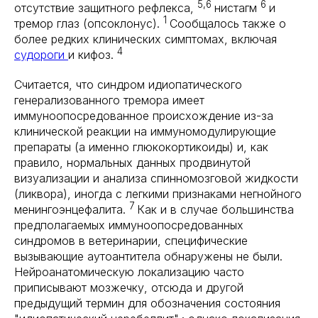
5,6
6
отсутствие защитного рефлекса,
нистагм
и
1
тремор глаз (опсоклонус).
Сообщалось также о
более редких клинических симптомах, включая
4
судороги
и кифоз.
Считается, что синдром идиопатического
генерализованного тремора имеет
иммуноопосредованное происхождение из-за
клинической реакции на иммуномодулирующие
препараты (а именно глюкокортикоиды) и, как
правило, нормальных данных продвинутой
визуализации и анализа спинномозговой жидкости
(ликвора), иногда с легкими признаками негнойного
7
менингоэнцефалита.
Как и в случае большинства
предполагаемых иммуноопосредованных
синдромов в ветеринарии, специфические
вызывающие аутоантитела обнаружены не были.
Нейроанатомическую локализацию часто
приписывают мозжечку, отсюда и другой
предыдущий термин для обозначения состояния