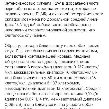
интенсивностью сигнала T2W в дорсальной части
червеобразного отростка мозжечка, которая не
подавлялась на FLAIR, и очаговой потерей четкости
складок мозжечка по дорсальной средней линии
(рис. 1). У одной собаки также сообщалось о
накоплении супраколликулярной жидкости, что
считалось случайным.
Образцы ликвора были взяты у всех собак, кроме
двух. Еще два были признаны недиагностичными,
вследствие контаминацией кровью. Медиана
общего количества ядросодержащих клеток
составляла 8 клеток/мкл (диапазон 0-137 клеток/
мкл, межквартильный диапазон 16 клеток/мкл), и
она была увеличена у 39 животных (медиана 18
клеток/мкл, диапазон 6-137 клеток/мкл,
межквартильный диапазон 13 клеток/мкл). Средняя
концентрация белка в ликворе составила 0,19 г/л
(диапазон 0,07–1,14 г/л, межквартильный диапазон
0,08 г/л), и она была увеличена у шести собак