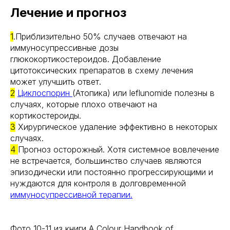
Лечение и прогноз
1
.Приблизительно 50% случаев отвечают на
иммуносупрессивные дозы
глюкокортикостероидов. Добавление
цитотоксических препаратов в схему лечения
может улучшить ответ.
2
Циклоспорин
(Атопика) или leflunomide полезны в
случаях, которые плохо отвечают на
кортикостероиды.
3
Хирургическое удаление эффективно в некоторых
случаях.
4
Прогноз осторожный. Хотя системное вовлечение
не встречается, большинство случаев являются
эпизодически или постоянно прогрессирующими и
нуждаются для контроля в долговременной
иммуносупрессивной терапии.
Фото 10-11 из книги A Colour Handbook of