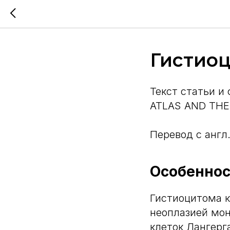
Гистиоц
Текст статьи и
ATLAS AND THE
Перевод с англ
Особенно
Гистиоцитома к
неоплазией мо
клеток Лангерг