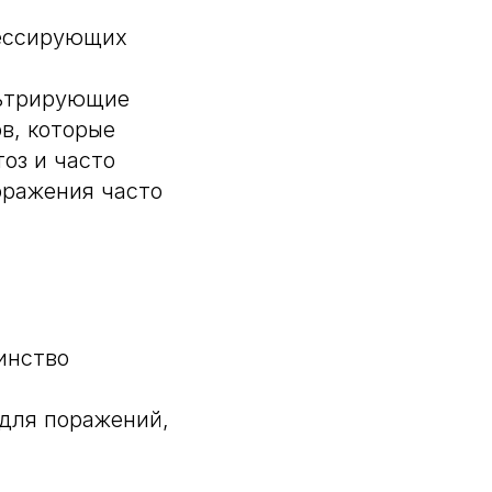
ессирующих
льтрирующие
в, которые
оз и часто
оражения часто
инство
 для поражений,