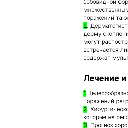
бобовидной фо
множественным
поражений так
2
. Дерматогис
дерму скоплени
могут распостр
встречается ли
содержат мульт
Лечение и
1
.Целесообразн
поражений регр
2
. Хирургическ
которые не рег
3
. Прогноз хор