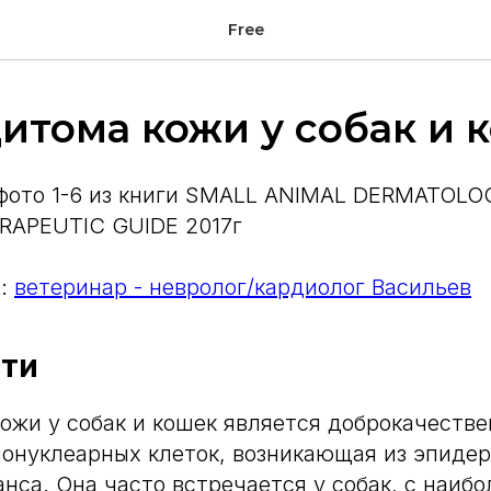
Free
итома кожи у собак и 
 фото 1-6 из книги SMALL ANIMAL DERMATOL
RAPEUTIC GUIDE 2017г
.:
ветеринар - невролог/кардиолог Васильев
сти
ожи у собак и кошек является доброкачеств
нонуклеарных клеток, возникающая из эпиде
анса. Она часто встречается у собак, с наиб