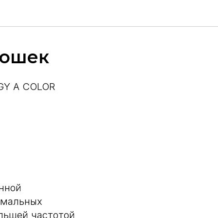
кошек
OGY A COLOR
енной
рмальных
ольшей частотой