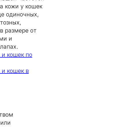
а кожи у кошек
де одиночных,
тозных,
в размере от
ми и
лапах.
 и кошек по
 и кошек в
ством
 или