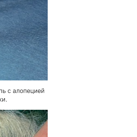
ль с алопецией
жи.