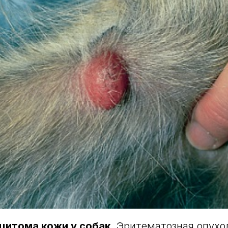
оцитома кожи у собак
. Эритематозная опухо