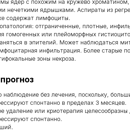
рмы ядер с похожим на кружево хроматином,
и нечеткими ядрышками. Аспираты из регр
же содержат лимфоциты.
топатология: отграниченные, плотные, инфи
я гомогенных или плейоморфных гистиоцито
аняться в эпителий. Может наблюдаться мит
мфоцитарная инфильтрация. Более старые п
ифокальные зоны некроза.
 прогноз
о наблюдение без лечения, поскольку, больш
ессируют спонтанно в пределах 3 месяцев.
ое удаление или криотерапия целесообразны
рессируют спонтанно.
оший.