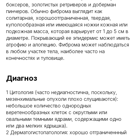
боксеров, золотистых ретриверов и доберман
пинчеров. Обычно фиброма выглядит как
солитарная, хорошоотграниченная, твердая,
куполообразная или имеющаяся ножки кожная или
подкожная масса, которая варьирует от 1 до 5 см в
диаметре. Покрывающий ее эпидермис может иметь
атрофию и алопецию. Фиброма может наблюдаться
в любом участке тела, наиболее часто на
конечностях и туловище.
Диагноз
1 Цитология (часто недиагностична, поскольку,
мезенхимальные опухоли плохо слущиваются):
небольшое количество однородных
веретенообразных клеток с округлыми или
овальными темными ядрами, содержащими одно
или два мелких ядрышка).
2 Дерматогистопатология: хорошо отграниченнный